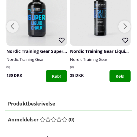
Nordic Training Gear Super Liquid Chalk, 250 ml
Nordic Training Gear Liquid Chalk, 100 ml
Nordic Training Gear
Nordic Training Gear
N
0
0
1
130 DKK
38 DKK
3
Køb!
Køb!
Produktbeskrivelse
Anmeldelser
(
0
)