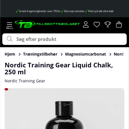
Gratis fragtmuligheder over 750 kr
Bonusprodukter
Point på alle dine køb
Ønskeliste
Antal på ønskes
.
Ind
Anta
.
Hjem
Træningstilbehør
Magnesiumcarbonat
Nordic 
Nordic Training Gear Liquid Chalk,
250 ml
Nordic Training Gear
Produktbilleder Nordic Training Gear Liquid Chalk, 250 ml