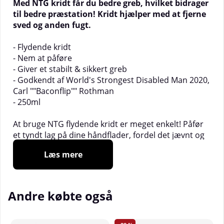
Med NTG kridt får du bedre greb, hvilket bidrager
til bedre præstation! Kridt hjælper med at fjerne
sved og anden fugt.
- Flydende kridt
- Nem at påføre
- Giver et stabilt & sikkert greb
- Godkendt af World's Strongest Disabled Man 2020,
Carl ""Baconflip"" Rothman
- 250ml
At bruge NTG flydende kridt er meget enkelt! Påfør
et tyndt lag på dine håndflader, fordel det jævnt og
lad det tørre.
Læs mere
______________________________
Specifikationer:
- Støver ikke
- Ryst godt før brug
Andre købte også
Ingredienser:
Isopropylalkohol,
magnesiumcarbonat, kolofonium, hypromellos,