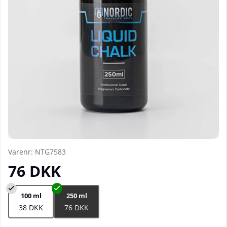
Varenr:
NTG7583
76
DKK
100 ml
250 ml
38 DKK
76 DKK