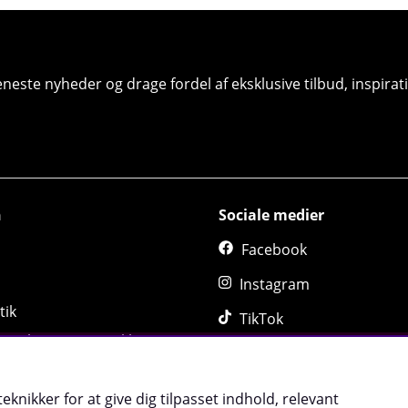
seneste nyheder og drage fordel af eksklusive tilbud, inspir
n
Sociale medier
Facebook
Instagram
tik
TikTok
, Ombytning og Reklamation
sadør
eknikker for at give dig tilpasset indhold, relevant