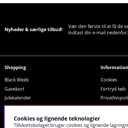
Vær den første til at få de 
Nyheder & særlige tilbud!
Indtast din e-mail nedenfor:
Shopping
Informatio
Black Week
Cookies
Gavekort
Fortryd køb
Julekalender
Privatlivspoli
Kundeanmeldelser
Returnering
Opskrift
Blive Ambas
Cookies og lignende teknologier
Shopping guide
Fysiske butik
Tillskottsbolaget bruger cookies og lignende lagringst