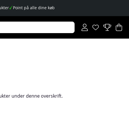
kter
Point på alle dine køb
Ønskeliste
Antal på ønskese
.
I
An
.
kter under denne overskrift.