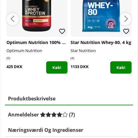
Optimum Nutrition 100% Whey Gold Standard, 768-780 g
Star Nutrition Whey-80, 4 kg
Optimum Nutrition
Star Nutrition
S
0
4
3
425 DKK
1133 DKK
1
Køb!
Køb!
1
Produktbeskrivelse
Anmeldelser
(
7
)
Næringsværdi Og Ingredienser