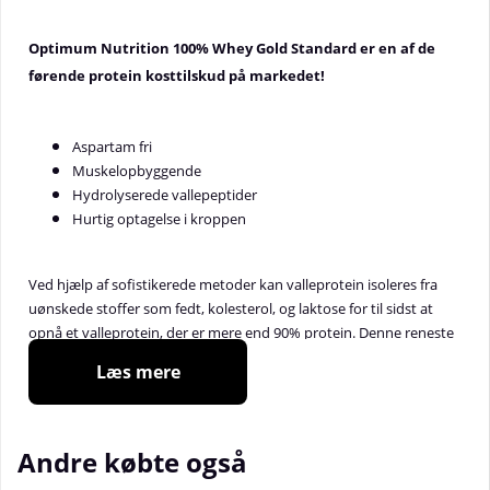
Optimum Nutrition
100% Whey Gold Standard er en af de
førende protein kosttilskud på markedet!
Aspartam fri
Muskelopbyggende
Hydrolyserede vallepeptider
Hurtig optagelse i kroppen
Ved hjælp af sofistikerede metoder kan valleprotein isoleres fra
uønskede stoffer som fedt, kolesterol, og laktose for til sidst at
opnå et valleprotein, der er mere end 90% protein. Denne reneste
form kaldes valleisolat (WPI) og er den mest almindelige ingrediens
Læs mere
i ON 100% Whey Gold Standard, bare et eksempel på, at der ikke
bruges billige råvarer, for at give dig det bedst mulige produkt!
ON 100% Whey Gold Standard
var en af de første produkter
Andre købte også
nogensinde, der blev instantiseret (hvad gør produktet