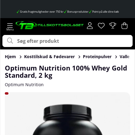
Gratis fragtmuligheder over 750 kr
Bonusprodukter
Point på alle dine køb
Ønskeliste
Antal på ønskes
.
Ind
Anta
.
Hjem
Kosttilskud & Fødevarer
Proteinpulver
Vallepr
Optimum Nutrition 100% Whey Gold
Standard, 2 kg
Optimum Nutrition
Produktbilleder Optimum Nutrition 100% Whey Gold Standa