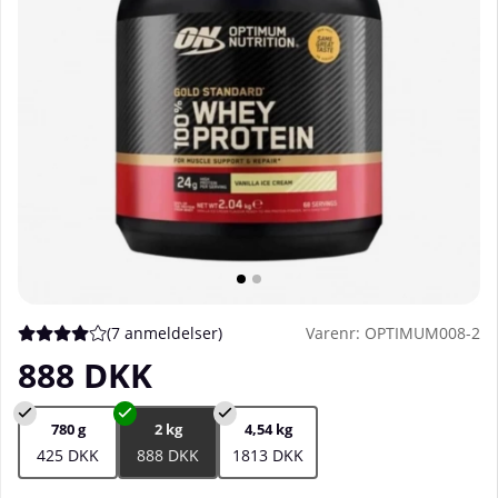
(
7 anmeldelser
)
Varenr:
OPTIMUM008-2
Gennemsnitlig vurdering 4 ud af 5 Antal vurderinger 7
888
DKK
780 g
2 kg
4,54 kg
425 DKK
888 DKK
1813 DKK