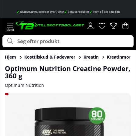
Gratis fragtmuligheder over 750 kr
Bonusprodukter
Point på alle dine køb
Ønskeliste
Antal på ønskes
.
Ind
Anta
.
Hjem
Kosttilskud & Fødevarer
Kreatin
Kreatinmono
Optimum Nutrition Creatine Powder,
360 g
Optimum Nutrition
Produktbilleder Optimum Nutrition Creatine Powder, 360 g