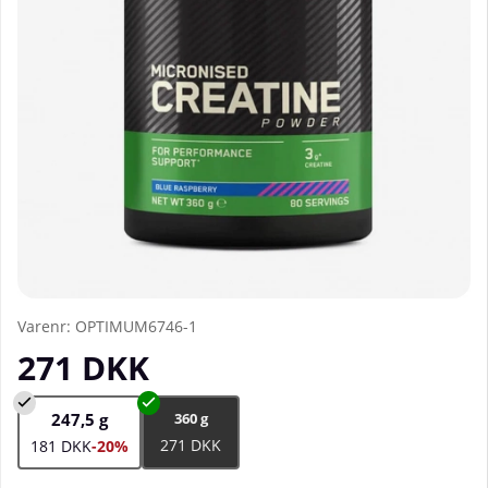
Varenr:
OPTIMUM6746-1
271
DKK
247,5 g
360 g
271 DKK
181 DKK
-20%