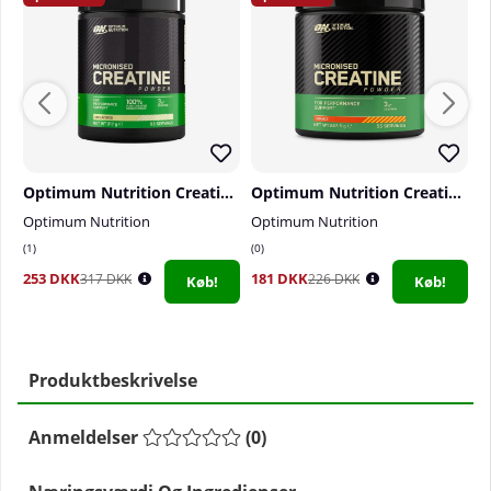
Optimum Nutrition Creatine Powder, 317 g
Optimum Nutrition Creatine Powder, 247,5 g
Optimum Nutrition
Optimum Nutrition
V
1
0
0
253 DKK
181 DKK
1
317 DKK
226 DKK
Køb!
Køb!
Produktbeskrivelse
Anmeldelser
(
0
)