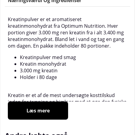
Næringsværdi Og Ingredienser
Kreatinpulver er et aromatiseret
kreatinmonohydrat fra Optimum Nutrition. Hver
portion giver 3.000 mg ren kreatin fra i alt 3.400 mg
kreatinmonohydrat. Bland let i vand og tag en gang
om dagen. En pakke indeholder 80 portioner.
Kreatinpulver med smag
Kreatin monohydrat
3.000 mg kreatin
Holder i 80 dage
Kreatin er et af de mest undersøgte kosttilskud
inden for træning og hjælper med at øge den fysiske
ydeevne under gentagen anstrengelse forbundet
Læs mere
med kortvarig og højintensiv træning. Denne effekt
opnås med et dagligt indtag på mindst 3 gram
kreatin.