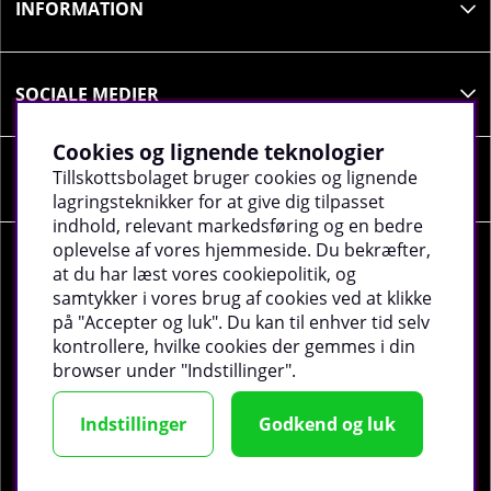
INFORMATION
SOCIALE MEDIER
Cookies og lignende teknologier
Tillskottsbolaget bruger cookies og lignende
VIRKSOMHEDSOPLYSNINGER
lagringsteknikker for at give dig tilpasset
indhold, relevant markedsføring og en bedre
oplevelse af vores hjemmeside. Du bekræfter,
at du har læst vores cookiepolitik, og
samtykker i vores brug af cookies ved at klikke
på "Accepter og luk". Du kan til enhver tid selv
©
2026 tillskottsbolaget.dk. Vi bruger cookies -
Læs
kontrollere, hvilke cookies der gemmes i din
mere
.
browser under "Indstillinger".
Indstillinger
Godkend og luk