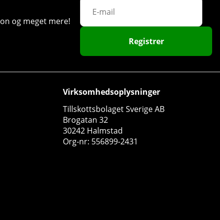
ation og meget mere!
Registrer
Virksomhedsoplysninger
Tillskottsbolaget Sverige AB
Brogatan 32
30242 Halmstad
Org-nr: 556899-2431
Swedish Supplements L-Glutamine 100%, 250 g
Swedish Supplements
0
181 DKK
Køb!