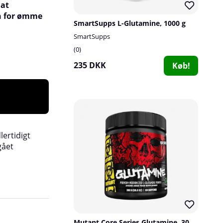
 at
n for ømme
SmartSupps L-Glutamine, 1000 g
SmartSupps
0
235 DKK
Køb!
lertidigt
gået
bundet i proteiner, der først skal nedbrydes til 
aminosyrer eller korte peptider, før de kan ab
Mutant Core Series Glutamine, 300 g