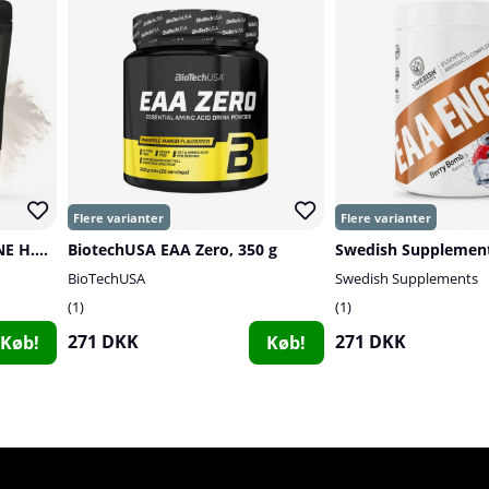
SOLID Nutrition BLACK LINE H.B.C.D, 900 g
BiotechUSA EAA Zero, 350 g
BioTechUSA
Swedish Supplements
1
1
271 DKK
271 DKK
Køb!
Køb!