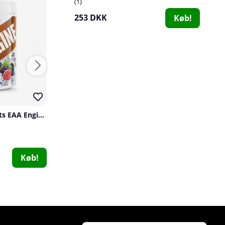
1
91
253 DKK
Køb!
Swedish Supplements EAA Engine, 450 g
SOLID Nutrition EAA, 300 g
SOLID Nutrition
BioTechUSA
63
7
135 DKK
997 DKK
Køb!
Køb!
226 DKK
DY Nutrition The Glutamine, 300 g
DY Nutrition
1
208 DKK
Køb!