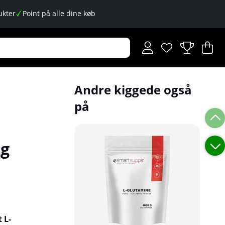
kter
Point på alle dine køb
Ønskeliste
Antal på ønskese
.
I
An
.
Andre kiggede også
på
 g
 L-