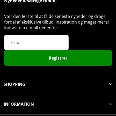
Nyheder & særlige tilbud!
for få minutter.
Opbevaring:
Vær den første til at få de seneste nyheder og drage
fordel af eksklusive tilbud, inspiration og meget mere!
Opbevares tørt, køligt og beskyttet mod sollys. Luk
Indtast din e-mail nedenfor:
emballagen grundigt efter brug.
Holdbarhed:
Bedst før: Se mærkning på emballagen.
Registrer
Øvrig information:
Dette er et kosttilskud og bør ikke anvendes som
erstatning for en varieret kost. Den anbefalede
SHOPPING
dosis bør ikke overskrides. Ikke egnet til gravide,
ammende kvinder eller børn.
INFORMATION