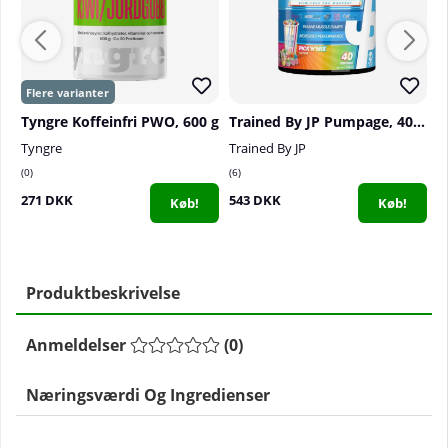
Tyngre Koffeinfri PWO, 600 g
Trained By JP Pumpage, 40 serv.
F
Tyngre
Trained By JP
F
0
6
0
271 DKK
543 DKK
1
Køb!
Køb!
Produktbeskrivelse
Anmeldelser
(
0
)
Næringsværdi Og Ingredienser