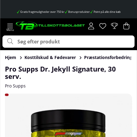
Gratis fragtmuligheder over 750 kr
Bonusprodukter
Point på alle dine køb
Ønskeliste
Antal på ønskes
.
Ind
Anta
.
Hjem
Kosttilskud & Fødevarer
Præstationsforbedringer
Pro Supps Dr. Jekyll Signature, 30
serv.
Pro Supps
Produktbilleder Pro Supps Dr. Jekyll Signature, 30 serv.