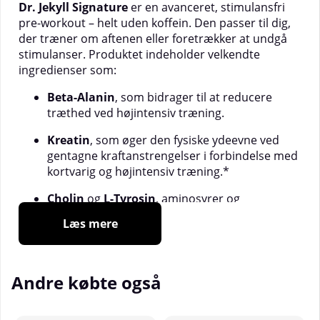
Dr. Jekyll Signature
er en avanceret, stimulansfri
pre-workout – helt uden koffein. Den passer til dig,
der træner om aftenen eller foretrækker at undgå
stimulanser. Produktet indeholder velkendte
ingredienser som:
Beta-Alanin
, som bidrager til at reducere
træthed ved højintensiv træning.
Kreatin
, som øger den fysiske ydeevne ved
gentagne kraftanstrengelser i forbindelse med
kortvarig og højintensiv træning.*
Cholin
og
L-Tyrosin
, aminosyrer og
næringsstoffer, der indgår i kroppens normale
Læs mere
funktioner.
Dr. Jekyll Signature er testet for forbudte stoffer og
er et alternativ for dig, der søger en pre-workout
Andre købte også
uden koffein.
Fordele: