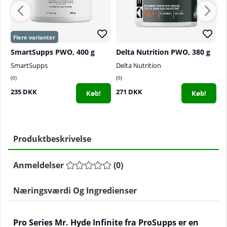
SmartSupps PWO, 400 g
Delta Nutrition PWO, 380 g
SmartSupps
Delta Nutrition
C
0
0
0
235 DKK
271 DKK
4
Køb!
Køb!
Produktbeskrivelse
Anmeldelser
(
0
)
Næringsværdi Og Ingredienser
Pro Series Mr. Hyde Infinite fra ProSupps er en