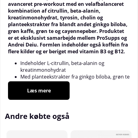
avanceret pre-workout med en velafbalanceret
kombination af citrullin, beta-alanin,
kreatinmonohydrat, tyrosin, cholin og
planteekstrakter fra blandt andet ginkgo biloba,
grøn kaffe, grøn te og cayennepeber. Produktet
er et eksklusivt samarbejde mellem ProSupps og
Andrei Deiu. Formlen indeholder også koffein fra
flere kilder og er beriget med vitamin B3 og B12.
Indeholder L-citrullin, beta-alanin og
kreatinmonohydrat
Med planteekstrakter fra ginkgo biloba, grøn te
og cayennepeber
Beriget med vitamin B3 og B12
Læs mere
166,5 mg koffein pr. daglig dosis
Fås i smagene Strawberry Watermelon,
Pineapple Punch og Blue Lemonade
Andre købte også
Fuldadet pre-workout til intensive sessioner
Mr. Hyde Infinite kombinerer velkendte
præstationsfremmende ingredienser i nøje