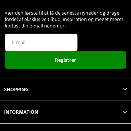
Antal doser pr. pakke:
40
Vær den første til at få de seneste nyheder og drage
Anbefalet daglig dosis:
Bland 1 scoop (8,75 g) med
fordel af eksklusive tilbud, inspiration og meget mere!
250 ml vand og indtag ca. 15–30 minutter før
Indtast din e-mail nedenfor:
træning. For en mere intens effekt kan 2 scoops
(17,5 g) anvendes. Anbefalet maksimal daglig dosis:
2 scoops.
Registrer
SHOPPING
INFORMATION