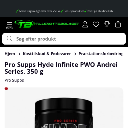
Gratis fragtmuligheder over 750 kr
Bonusprodukter
Point på alle dine køb
Ønskeliste
Antal på ønskes
.
Ind
Anta
.
Hjem
Kosttilskud & Fødevarer
Præstationsforbedringer
Pro Supps Hyde Infinite PWO Andrei
Series, 350 g
Pro Supps
Produktbilleder Pro Supps Hyde Infinite PWO Andrei Series,