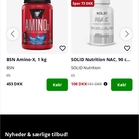
73
BSN Amino-X, 1 kg
SOLID Nutrition NAC, 90 caps
BSN
SOLID Nutrition
5
0
2
1
453 DKK
108 DKK
3
181 DKK
Køb!
Køb!
Nyheder & særlige tilbud!