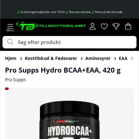
Gratis fragtmuligheder over 750 kr
Bonusprodukter
Point på alle dine køb
Ønskeliste
Antal på ønskes
.
Ind
Anta
.
Hjem
Kosttilskud & Fødevarer
Aminosyrer
EAA
P
Pro Supps Hydro BCAA+EAA, 420 g
Pro Supps
Produktbilleder Pro Supps Hydro BCAA+EAA, 420 g