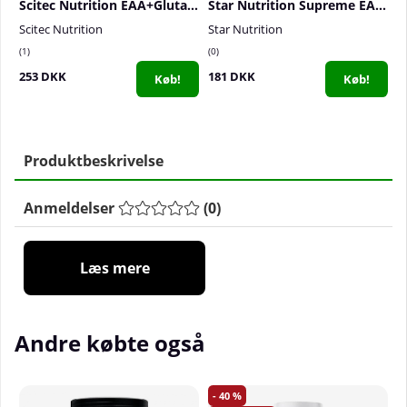
Scitec Nutrition EAA+Glutamine, 300 g
Star Nutrition Supreme EAA, 250 g
Scitec Nutrition
Star Nutrition
S
1
0
1
253 DKK
181 DKK
2
Køb!
Køb!
Produktbeskrivelse
Anmeldelser
(
0
)
Læs mere
Andre købte også
40