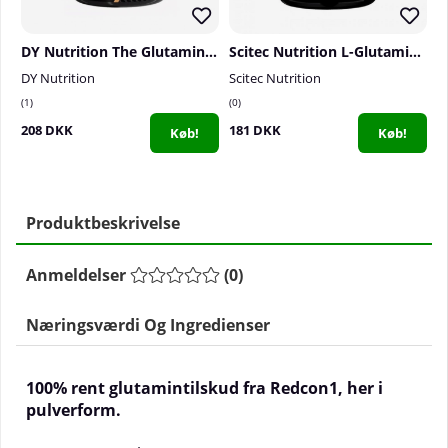
DY Nutrition The Glutamine, 300 g
Scitec Nutrition L-Glutamine, 300 g
DY Nutrition
Scitec Nutrition
M
1
0
1
208 DKK
181 DKK
2
Køb!
Køb!
Produktbeskrivelse
Anmeldelser
(
0
)
Næringsværdi Og Ingredienser
100% rent glutamintilskud fra Redcon1, her i
pulverform.