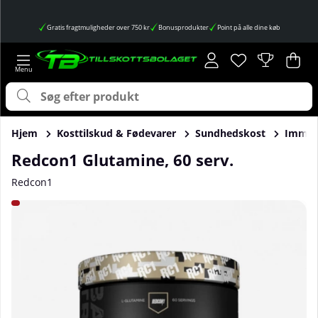
Gratis fragtmuligheder over 750 kr
Bonusprodukter
Point på alle dine køb
Ønskeliste
Antal på ønskes
.
Ind
Anta
.
Hjem
Kosttilskud & Fødevarer
Sundhedskost
Immun
Redcon1 Glutamine, 60 serv.
Redcon1
Produktbilleder Redcon1 Glutamine, 60 serv.