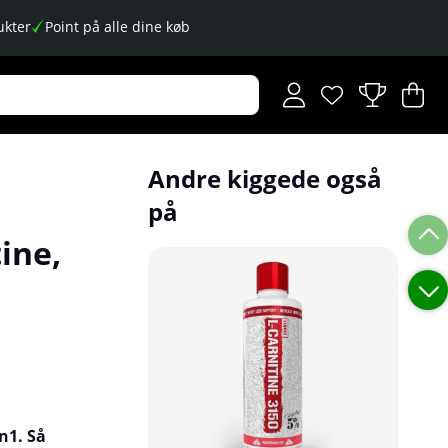
kter
Point på alle dine køb
Ønskeliste
Antal på ønskese
.
I
An
.
Andre kiggede også
på
ine,
n1.
Så