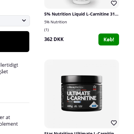
5% Nutrition Liquid L-Carnitine 3150, 473 ml
5% Nutrition
1
362 DKK
Køb!
lertidigt
gået
er at
upplement
Star Nutrition Ultimate L-Carnitine , 225 g