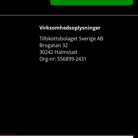
Virksomhedsoplysninger
Tillskottsbolaget Sverige AB
Brogatan 32
30242 Halmstad
Org-nr: 556899-2431
Swedish Supplements L-Carnitine Forte, 60 caps
Swedish Supplements
0
153 DKK
Køb!