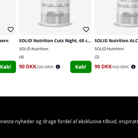
serv.
SOLID Nutrition Cuts Night, 60 caps
SOLID Nutrition ALC
SOLID Nutrition
SOLID Nutrition
4
2
90 DKK
90 DKK
Køb!
Køb!
226 DKK
162 DKK
seneste nyheder og drage fordel af eksklusive tilbud, inspir