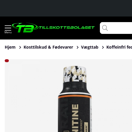
Hjem
Kosttilskud & Fødevarer
Vægttab
Koffeinfri f
Produktbilleder Redcon1 Liquid L-Carnitine, 30 serv.