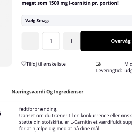
meget som 1500 mg l-carnitin pr. portion!
Vælg Smag:
Antal
Overvåg
Mid
Leveringtid:
ud
Næringsværdi Og Ingredienser
fedtforbrænding.
å
Uanset om du træner til en konkurrence eller ønsk
støtte din stofskifte, er L-Carnitin et værdifuldt s
for at hjælpe dig med at nå dine mål.