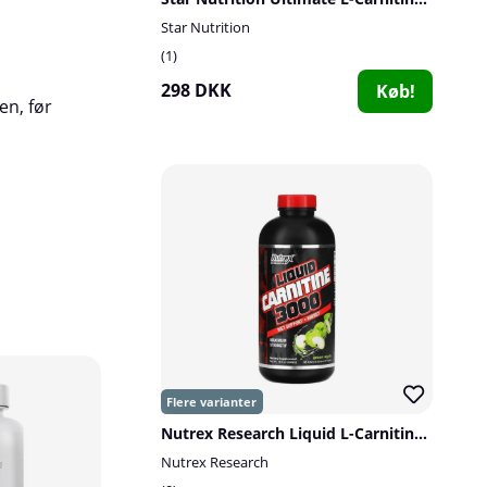
Star Nutrition
1
298 DKK
Køb!
en, før
48
109
Nutrex Research Liquid L-Carnitine 3000, 480 ml
Nutrex Research