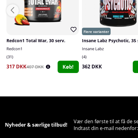
Redcon1 Total War, 30 serv.
Insane Labz Psychotic, 35 
Redcon1
Insane Labz
31
4
317 DKK
362 DKK
Køb!
407 DKK
Vær den første til at få de 
Nyheder & særlige tilbud!
Indtast din e-mail nedenfor: