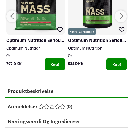
Optimum Nutrition Serious Mass, 5400 g
Optimum Nutrition Serious Mass, 2,7 kg
Optimum Nutrition
Optimum Nutrition
B
2
0
0
797 DKK
534 DKK
7
Køb!
Køb!
Produktbeskrivelse
Anmeldelser
(
0
)
Næringsværdi Og Ingredienser