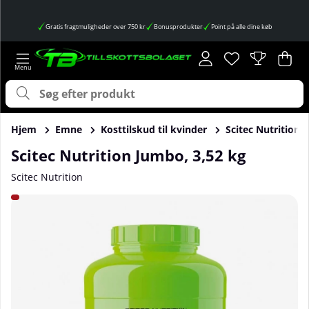
Gratis fragtmuligheder over 750 kr
Bonusprodukter
Point på alle dine køb
Ønskeliste
Antal på ønskes
.
Ind
Anta
.
Hjem
Emne
Kosttilskud til kvinder
Scitec Nutrition 
Scitec Nutrition Jumbo, 3,52 kg
Scitec Nutrition
Produktbilleder Scitec Nutrition Jumbo, 3,52 kg