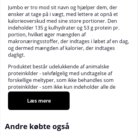
Jumbo er tro mod sit navn og hjælper dem, der
ønsker at tage på i vægt, med lettere at opnå et
kalorieoverskud med sine store portioner. Den
indeholder 135 g kulhydrater og 53 g protein pr.
portion, hvilket øger mængden af
makronæringsstoffer, der indtages i løbet af en dag,
og dermed mængden af kalorier, der indtages
dagligt.
Produktet består udelukkende af animalske
proteinkilder - selvfølgelig med undtagelse af
forskellige meltyper, som ikke behandles som
proteinkilder - som ikke kun indeholder alle de
essentielle aminosyrer, men også har et forhold
mellem essentielle aminosyrer, der er perfekt
Læs mere
tilpasset menneskets behov. Proteinet i Jumbo
bidrager til at øge muskelmassen og vedligeholde
en normal knoglestruktur*.
Andre købte også
Produktet indeholder også 3 gram kreatin pr.