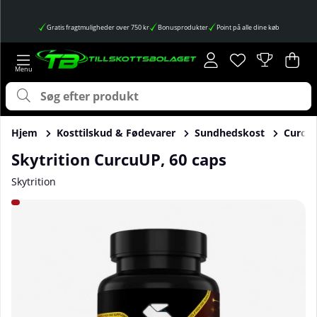
Gratis fragtmuligheder over 750 kr
Bonusprodukter
Point på alle dine køb
Ønskeliste
Antal på ønskes
.
Ind
Anta
.
Hjem
Kosttilskud & Fødevarer
Sundhedskost
Curcu
Skytrition CurcuUP, 60 caps
Skytrition
Produktbilleder Skytrition CurcuUP, 60 caps