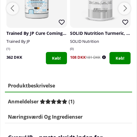
Trained By JP Cure Coming, 60 serv.
SOLID Nutrition Turmeric, 60 caps
Trained By JP
SOLID Nutrition
El
1
0
0
362 DKK
108 DKK
6
181 DKK
Køb!
Køb!
Produktbeskrivelse
Anmeldelser
(
1
)
Næringsværdi Og Ingredienser