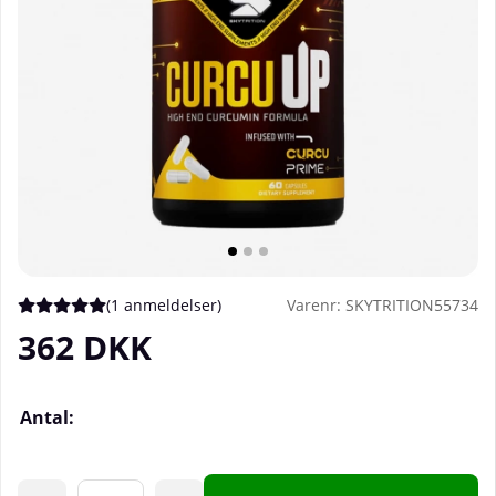
(
1 anmeldelser
)
Varenr:
SKYTRITION55734
Gennemsnitlig vurdering 5 ud af 5 Antal vurderinger 1
362
DKK
Antal: