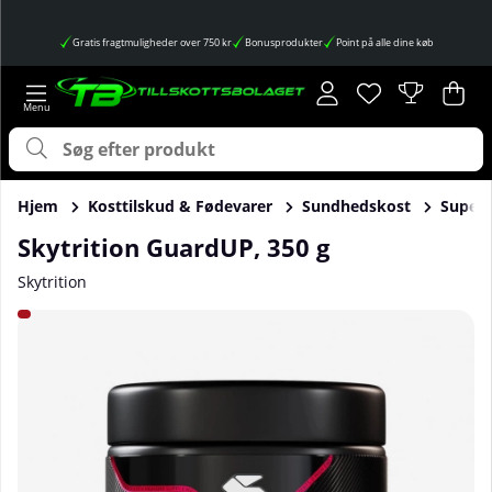
Gratis fragtmuligheder over 750 kr
Bonusprodukter
Point på alle dine køb
Ønskeliste
Antal på ønskes
.
Ind
Anta
.
Hjem
Kosttilskud & Fødevarer
Sundhedskost
Super
Skytrition GuardUP, 350 g
Skytrition
Produktbilleder Skytrition GuardUP, 350 g