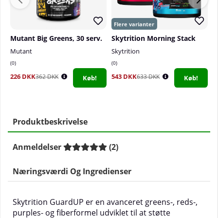
Mutant Big Greens, 30 serv.
Skytrition Morning Stack
F
Mutant
Skytrition
F
0
0
5
226 DKK
543 DKK
2
362 DKK
633 DKK
Køb!
Køb!
Produktbeskrivelse
Anmeldelser
(
2
)
Næringsværdi Og Ingredienser
Skytrition GuardUP er en avanceret greens-, reds-,
purples- og fiberformel udviklet til at støtte