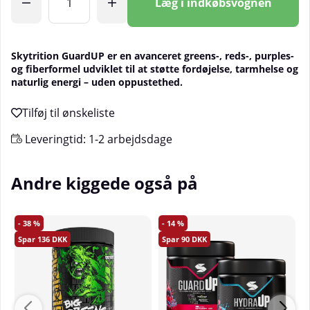
Læg i indkøbsvognen
Skytrition GuardUP er en avanceret greens-, reds-, purples-
og fiberformel udviklet til at støtte fordøjelse, tarmhelse og
naturlig energi – uden oppustethed.
Leveringtid:
1-2 arbejdsdage
Andre kiggede også på
38
14
136
90