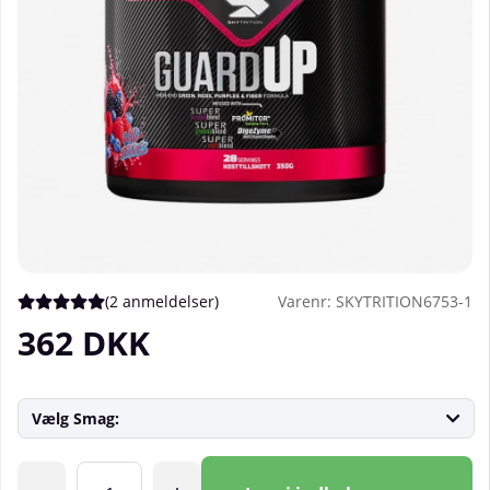
(
2 anmeldelser
)
Varenr:
SKYTRITION6753-1
Gennemsnitlig vurdering 5 ud af 5 Antal vurderinger 2
362
DKK
Vælg Smag:
Antal