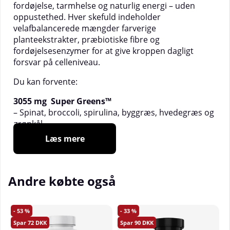
fordøjelse, tarmhelse og naturlig energi – uden
oppustethed. Hver skefuld indeholder
velafbalancerede mængder farverige
planteekstrakter, præbiotiske fibre og
fordøjelsesenzymer for at give kroppen dagligt
forsvar på celleniveau.
Du kan forvente:
3055 mg Super Greens™
– Spinat, broccoli, spirulina, byggræs, hvedegræs og
grønkål.
– Rig på klorofyl, vitaminer og mineraler for øget
Læs mere
vitalitet.
2205 mg
Super Reds™
– Rødbede, hindbær, acai, goji, kirsebær og guava.
Andre købte også
– Naturlige antioxidanter, der støtter cirkulation og
immunforsvar.
53
33
3850 mg Super Purples™
72
90