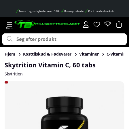
Gratis fragtmuligheder over 750 kr
Bonusprodukter
Point på alle dine køb
Ønskeliste
Antal på ønskes
.
Ind
Anta
.
Hjem
Kosttilskud & Fødevarer
Vitaminer
C-vitamin
Skytrition Vitamin C, 60 tabs
Skytrition
Produktbilleder Skytrition Vitamin C, 60 tabs