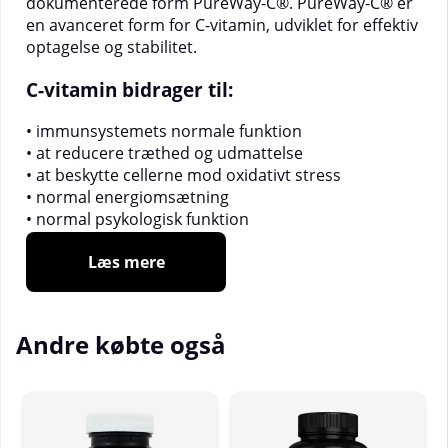
dokumenterede form PureWay-C®. PureWay-C® er
en avanceret form for C-vitamin, udviklet for effektiv
optagelse og stabilitet.
C-vitamin bidrager til:
• immunsystemets normale funktion
• at reducere træthed og udmattelse
• at beskytte cellerne mod oxidativt stress
• normal energiomsætning
• normal psykologisk funktion
• øget optagelse af jern
Læs mere
Antal doser pr. pakke: 60 stk.
Dosering:
Tag 1 tablet sammen med vand eller en
Andre købte også
valgfri drik. (Tabletten er rilleskåret og kan deles
efter behov.)
Opbevares utilgængeligt for børn i den tæt lukkede
originalemballage.