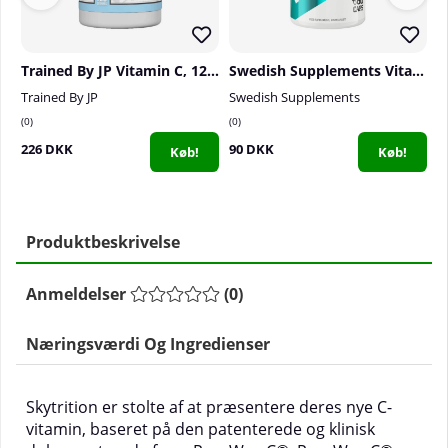
Trained By JP Vitamin C, 120 caps
Swedish Supplements Vitamin C 500, 60 caps
Trained By JP
Swedish Supplements
V
0
0
0
226 DKK
90 DKK
1
Køb!
Køb!
Produktbeskrivelse
Anmeldelser
(
0
)
Næringsværdi Og Ingredienser
Skytrition er stolte af at præsentere deres nye C-
vitamin, baseret på den patenterede og klinisk