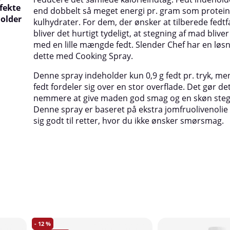
rfekte
end dobbelt så meget energi pr. gram som protein
holder
kulhydrater. For dem, der ønsker at tilberede fedtf
bliver det hurtigt tydeligt, at stegning af mad blive
med en lille mængde fedt. Slender Chef har en løs
dette med Cooking Spray.
Denne spray indeholder kun 0,9 g fedt pr. tryk, me
fedt fordeler sig over en stor overflade. Det gør d
nemmere at give maden god smag og en skøn steg
Denne spray er baseret på ekstra jomfruolivenolie
sig godt til retter, hvor du ikke ønsker smørsmag.
12