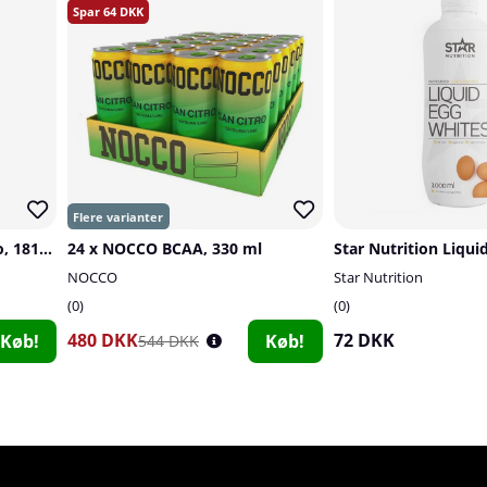
64
BioTechUSA Iso Whey Zero, 1816 g
24 x NOCCO BCAA, 330 ml
NOCCO
Star Nutrition
0
0
480 DKK
72 DKK
Køb!
Køb!
544 DKK