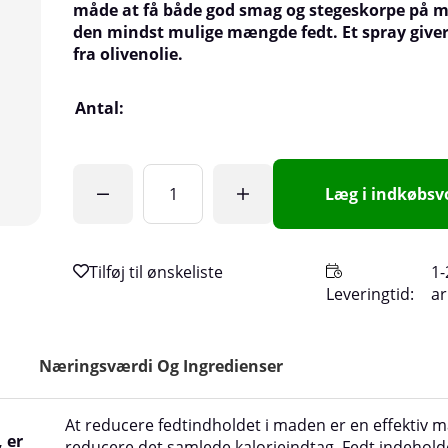
måde at få både god smag og stegeskorpe på
den mindst mulige mængde fedt. Et spray giver 
fra olivenolie.
Antal:
Læg i indkøbs
1-
Leveringtid:
a
Næringsværdi Og Ingredienser
At reducere fedtindholdet i maden er en effektiv 
 er
reducere det samlede kalorieindtag. Fedt indehol