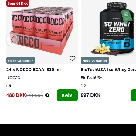
64
24 x NOCCO BCAA, 330 ml
NOCCO
BioTechUSA
0
12
480 DKK
997 DKK
Køb!
544 DKK