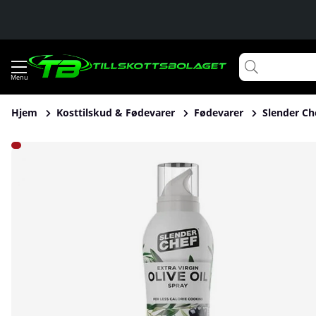
Hjem
Kosttilskud & Fødevarer
Fødevarer
Slender Che
Produktbilleder Slender Chef Cooking Spray, 200 ml, Virgin O