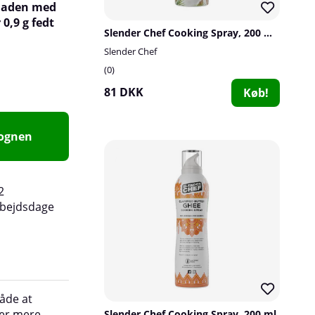
 maden med
0,9 g fedt
Slender Chef Cooking Spray, 200 ml, MCT Oil Coconut
Slender Chef
0
81 DKK
Køb!
vognen
2
rbejdsdage
måde at
Emballagen er trykbehandlet, hvilket gør det n
der mere
fedtet i fx panden. Brug Cooking Spray til al m
Slender Chef Cooking Spray, 200 ml