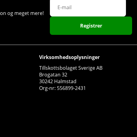
ation og meget mere!
Registrer
Virksomhedsoplysninger
Tillskottsbolaget Sverige AB
Brogatan 32
30242 Halmstad
Org-nr: 556899-2431
Elit Nutrition Cream Of Rice, 1000 g
Elit Nutrition
0
181 DKK
Køb!