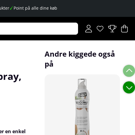
kter
Point på alle dine køb
Ønskeliste
Antal på ønskese
.
I
An
.
Andre kiggede også
på
pray,
er en enkel