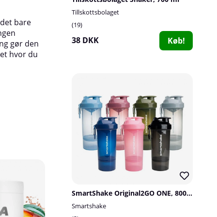
mikrobølgeovn.
Tillskottsbolaget
 det bare
19
Ingen
38 DKK
Køb!
ing gør den
set hvor du
SmartShake Original2GO ONE, 800 ml
Smartshake