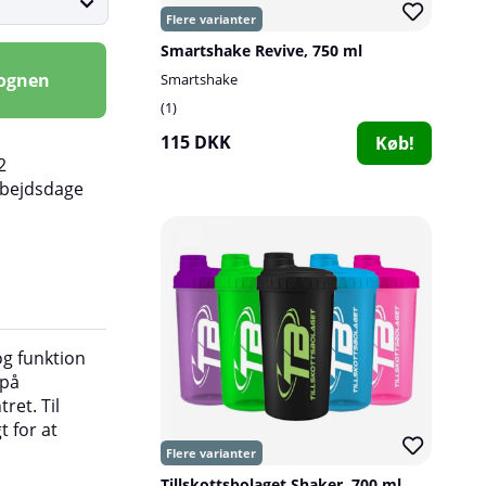
Smartshake Revive, 750 ml
vognen
Smartshake
1
115 DKK
Køb!
2
rbejdsdage
og funktion
Specifikationer:
 på
Materiale: Gennemsigtig PP
ret. Til
BPA & DEHP-fri
t for at
Testet til fødevaresikre standarder i USA 
Nem at rengøre - tåler både opvaskemas
Tillskottsbolaget Shaker, 700 ml