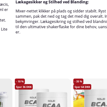
Lækagesikker og Stilhed ved Blanding:
æcis,
ml er
Mixer-nettet klikker på plads og sidder stabilt. Ryst
sammen, pak det ned og tag det med dig overalt. 
tet.
bekymringer. Lækagesikring og stilhed ved blandn
til den ultimative shakerflaske for dine behov, uan
 Lite
er.
10
35
36
64