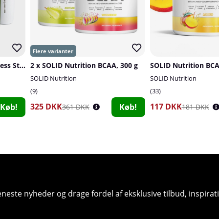
Smartshake Reforce Stainless Steel, 900 ml
2 x SOLID Nutrition BCAA, 300 g
SOLID Nutrition BCA
SOLID Nutrition
SOLID Nutrition
9
33
325 DKK
117 DKK
Køb!
Køb!
361 DKK
181 DKK
seneste nyheder og drage fordel af eksklusive tilbud, inspir