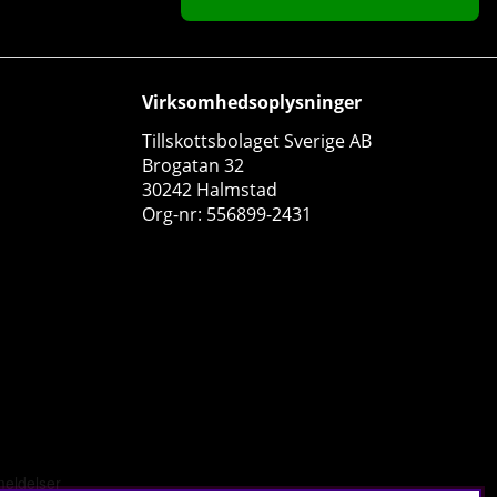
Virksomhedsoplysninger
Tillskottsbolaget Sverige AB
Brogatan 32
30242 Halmstad
Org-nr: 556899-2431
SOLID Nutrition Shaker, 500 ml
SOLID Nutrition
0
38 DKK
Køb!