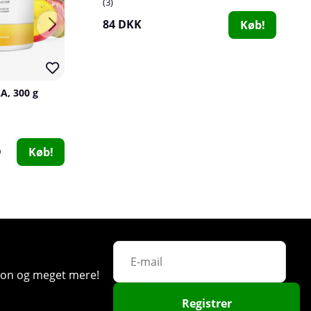
3
84 DKK
Køb!
A, 300 g
Perfect Shaker, 800 ml
Perfect Shaker
SOLID Nutrition
0
0
153 DKK
30 DKK
Køb!
Køb!
SmartShake Original2GO, 600 ml
Smartshake
ation og meget mere!
1
84 DKK
Køb!
Registrer