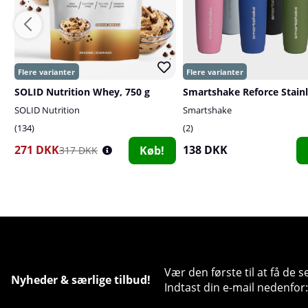
SOLID Nutrition Whey, 750 g
SOLID Nutrition
Smartshake
134
2
271 DKK
138 DKK
Køb!
317 DKK
Vær den første til at få de 
Nyheder & særlige tilbud!
Indtast din e-mail nedenfor: