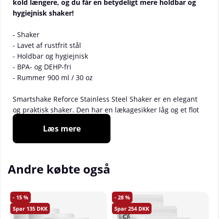
kold længere, og du får en betydeligt mere holdbar og
hygiejnisk shaker!
- Shaker
- Lavet af rustfrit stål
- Holdbar og hygiejnisk
- BPA- og DEHP-fri
- Rummer 900 ml / 30 oz
Smartshake Reforce Stainless Steel Shaker er en elegant
og praktisk shaker. Den har en lækagesikker låg og et flot
design. Lavet af fødevaresikkert rustfrit stål er den let,
Læs mere
men samtidig holdbar.
En løkke som håndtag og en overflade af silikone gør den
let at holde og praktisk at have med sig.
Andre købte også
_______________________
Materiale:
Rustfrit stål 304, silikone, klar PP
Information:
Testet i henhold til
15
28
fødevaresikkerhedsstandarder i USA / EU
135
254