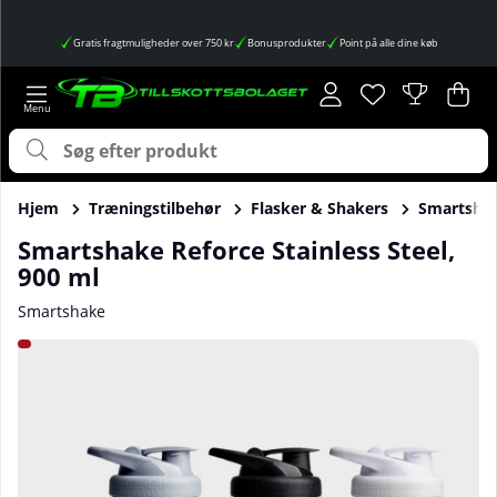
Gratis fragtmuligheder over 750 kr
Bonusprodukter
Point på alle dine køb
Ønskeliste
Antal på ønskes
.
Ind
Anta
.
Hjem
Træningstilbehør
Flasker & Shakers
Smartshake
Smartshake Reforce Stainless Steel,
900 ml
Smartshake
Produktbilleder Smartshake Reforce Stainless Steel, 900 ml