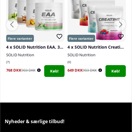
4 x SOLID Nutrition EAA, 300 g
4 x SOLID Nutrition Creatine Monohydrate, 400 g
SOLID Nutrition
SOLID Nutrition
S
7
0
3
768 DKK
649 DKK
1
903 DKK
903 DKK
Køb!
Køb!
1
Nyheder & særlige tilbud!