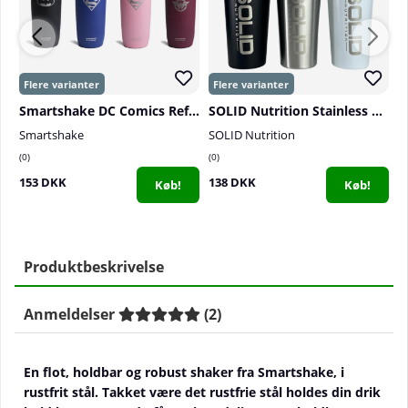
Smartshake DC Comics Reforce Stainless Steel, 900 ml
SOLID Nutrition Stainless Steel Shaker, 750 ml
Smartshake
SOLID Nutrition
S
0
0
0
153 DKK
138 DKK
1
Køb!
Køb!
Produktbeskrivelse
Anmeldelser
(
2
)
En flot, holdbar og robust shaker fra Smartshake, i
rustfrit stål. Takket være det rustfrie stål holdes din drik