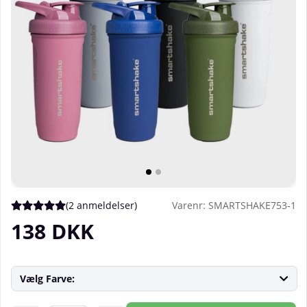
(
2 anmeldelser
)
Varenr:
SMARTSHAKE753-1
Gennemsnitlig vurdering 5 ud af 5 Antal vurderinger 2
138
DKK
Vælg Farve: