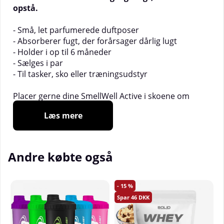
opstå.
- Små, let parfumerede duftposer
- Absorberer fugt, der forårsager dårlig lugt
- Holder i op til 6 måneder
- Sælges i par
- Til tasker, sko eller træningsudstyr
Placer gerne dine SmellWell Active i skoene om
aftenen for at vågne op til velduftende sko om
Læs mere
morgenen. Poserne passer lige så godt til
træningssko som til arbejdssko eller dine
hverdagssneakers. Eller hvorfor ikke lægge en pose i
træningstasken eller i kufferten for at have friskt tøj,
Andre købte også
selv når du har været på farten? Poserne indeholder
ingen bakteriedræbende stoffer og er testet både
for forbrugersikkerhed og miljøsikkerhed. Alle
15
design har samme dejlige duft.
46
___________________________