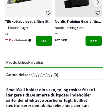
Tillskottsbolaget Lifting Straps
Nordic Training Gear Lifting Straps Leather
Tillskottsbolaget
Nordic Training Gear
S
0
0
0
76 DKK
207 DKK
1
115 DKK
Køb!
Køb!
Produktbeskrivelse
Anmeldelser
(
0
)
SmellWell holder dine sko, tøj og tasker friske i
længere tid! De smarte duftposer indeholder
salte, der effektivt absorberer fugt, hvilket
neutraliserer den ubehagelige lugt, der kan