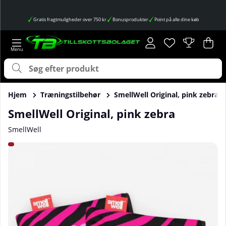
Gratis fragtmuligheder over 750 kr
Bonusprodukter
Point på alle dine køb
Ønskeliste
Antal på ønskes
.
Ind
Anta
.
Hjem
Træningstilbehør
SmellWell Original, pink zebra
SmellWell Original, pink zebra
SmellWell
Produktbilleder SmellWell Original, pink zebra