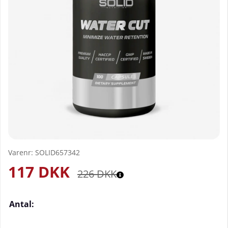
Varenr:
SOLID657342
117
DKK
226
DKK
Antal: