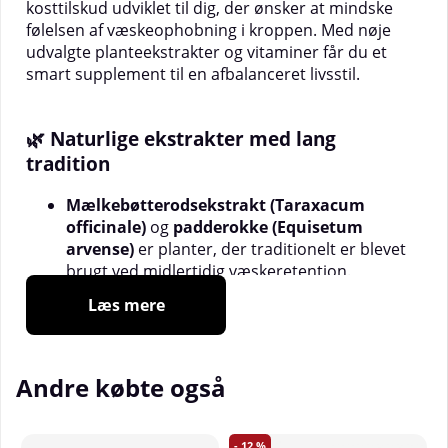
kosttilskud udviklet til dig, der ønsker at mindske
følelsen af væskeophobning i kroppen. Med nøje
udvalgte planteekstrakter og vitaminer får du et
smart supplement til en afbalanceret livsstil.
🌿 Naturlige ekstrakter med lang
tradition
Mælkebøtterodsekstrakt (Taraxacum
officinale)
og
padderokke (Equisetum
arvense)
er planter, der traditionelt er blevet
brugt ved midlertidig væskeretention.
Læs mere
Brændenælde, enebær, melbærris og buchu
er plantebaserede ingredienser med lang
tradition i folkemedicinen til håndtering af
væskeophobning.
Andre købte også
Grøn te-ekstrakt (Camellia sinensis)
indeholder naturlige polyfenoler og anvendes
12