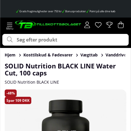
Gratis fragtmuligheder over 750 kr
Bonusprodukter
Point på alle dine køb
Ønskeliste
Antal på ønskes
.
Ind
Anta
.
Hjem
Kosttilskud & Fødevarer
Vægttab
Vanddriven
SOLID Nutrition BLACK LINE Water
Cut, 100 caps
SOLID Nutrition BLACK LINE
Produktbilleder SOLID Nutrition BLACK LINE Water Cut, 100
48
Spar
109 DKK