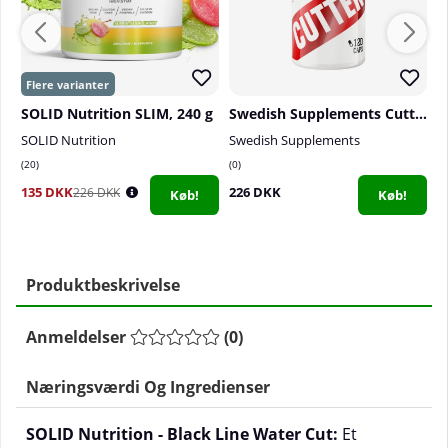
SOLID Nutrition SLIM, 240 g
Swedish Supplements Cutter, 120 caps
F
SOLID Nutrition
Swedish Supplements
F
20
0
1
135 DKK
226 DKK
2
226 DKK
Køb!
Køb!
Produktbeskrivelse
Anmeldelser
(
0
)
Næringsværdi Og Ingredienser
SOLID Nutrition - Black Line Water Cut:
Et