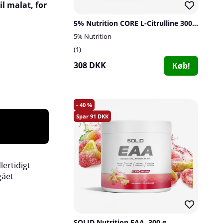
il malat, for
5% Nutrition CORE L-Citrulline 3000, 60 serv.
5% Nutrition
1
308 DKK
Køb!
40
91
lertidigt
gået
SOLID Nutrition EAA, 300 g