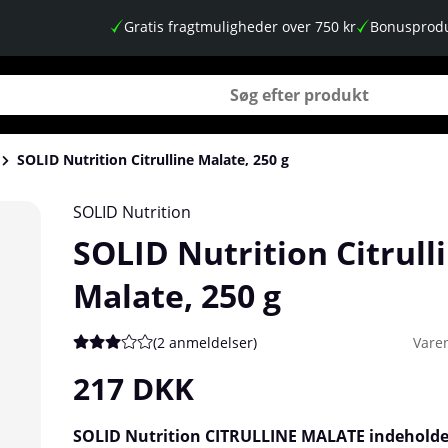
Gratis fragtmuligheder over 750 kr
Bonusprodu
SOLID Nutrition Citrulline Malate, 250 g
SOLID Nutrition
SOLID Nutrition Citrull
Malate, 250 g
(
2 anmeldelser
)
Vare
Gennemsnitlig vurdering 3 ud af 5 Antal vurderinger 2
217
DKK
SOLID Nutrition CITRULLINE MALATE indehold