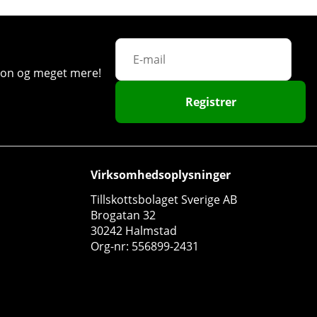
35
64
ation og meget mere!
Registrer
Virksomhedsoplysninger
Tillskottsbolaget Sverige AB
SOLID Nutrition BCAA, 300 g
Brogatan 32
30242 Halmstad
SOLID Nutrition
Org-nr: 556899-2431
33
117 DKK
Køb!
181 DKK