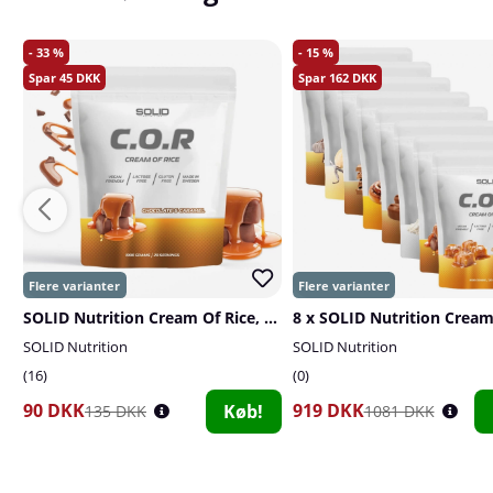
33
15
45
162
SOLID Nutrition Cream Of Rice, 1 kg
SOLID Nutrition
SOLID Nutrition
16
0
90 DKK
919 DKK
Køb!
135 DKK
1081 DKK