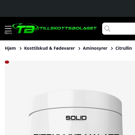
Hjem
Kosttilskud & Fødevarer
Aminosyrer
Citrullin
Produktbilleder SOLID Nutrition Citrulline Malate, 250 g