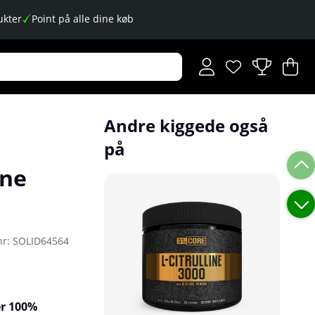
kter
Point på alle dine køb
Ønskeliste
Antal på ønskese
.
I
An
.
Andre kiggede også
på
ine
nr:
SOLID64564
er 100%