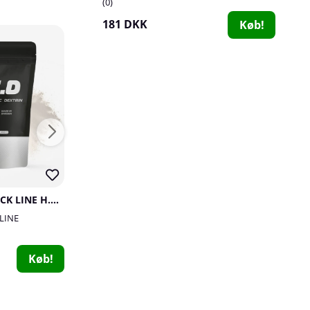
0
181 DKK
Køb!
SOLID Nutrition BLACK LINE H.B.C.D, 900 g
Star Nutrition Ultimate L-Carnitine , 225 g
 LINE
Star Nutrition
SOLID Nutrition
1
3
Star Nutrition Supreme EAA, 250 g
298 DKK
162 DKK
Køb!
Køb!
Star Nutrition
0
181 DKK
Køb!