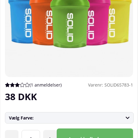
(
1 anmeldelser
)
Varenr:
SOLID65783-1
Gennemsnitlig vurdering 3 ud af 5 Antal vurderinger 1
38
DKK
Vælg Farve:
Antal