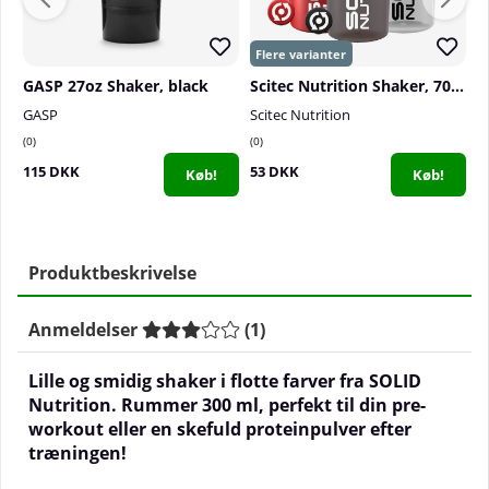
GASP 27oz Shaker, black
Scitec Nutrition Shaker, 700 ml
M
GASP
Scitec Nutrition
M
0
0
0
115 DKK
53 DKK
5
Køb!
Køb!
Produktbeskrivelse
Anmeldelser
(
1
)
Lille og smidig shaker i flotte farver fra SOLID
Nutrition. Rummer 300 ml, perfekt til din pre-
workout eller en skefuld proteinpulver efter
træningen!