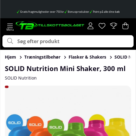
Gratis fragtmuligheder over 750 kr
Bonusprodukter
Point på alle dine køb
Ønskeliste
Antal på ønskes
.
Ind
Anta
.
Hjem
Træningstilbehør
Flasker & Shakers
SOLID Nut
SOLID Nutrition Mini Shaker, 300 ml
SOLID Nutrition
Produktbilleder SOLID Nutrition Mini Shaker, 300 ml