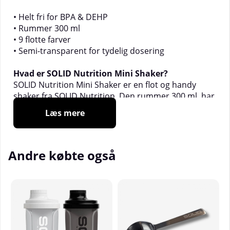
• Helt fri for BPA & DEHP
• Rummer 300 ml
• 9 flotte farver
• Semi-transparent for tydelig dosering
Hvad er SOLID Nutrition Mini Shaker?
SOLID Nutrition Mini Shaker er en flot og handy
shaker fra SOLID Nutrition. Den rummer 300 ml, har
SOLID Nutrition-logoet på siderne og låget, og har et
Læs mere
filter, der modvirker klumper. Filteret er aftageligt og
derfor utroligt nemt at rengøre. Shakeren tåler også
opvaskemaskine og er meget robust!
Andre købte også
Hvornår skal man bruge SOLID Nutrition Mini
Shaker?
Mini Shaker fra SOLID Nutrition kan bruges til at
blande alle typer af drikke. Med sin kapacitet på 300
ml er den lige så perfekt til din pre-workout som til
en shake med en skefuld proteinpulver. Den