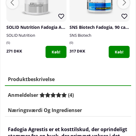
SOLID Nutrition Fadogia Agrestis, 90 caps
SNS Biotech Fadogia, 90 caps
SOLID Nutrition
SNS Biotech
S
5
0
0
271 DKK
317 DKK
4
Køb!
Køb!
Produktbeskrivelse
Anmeldelser
(
4
)
Næringsværdi Og Ingredienser
Fadogia Agrestis er et kosttilskud, der oprindeligt