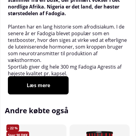
stammer fra en busk, der primært vokser i det
nordlige Afrika. Nigeria er det land, der høster
størstedelen af Fadogia.
Planten har en lang historie som afrodisiakum. I de
senere år er Fadogia blevet populær som en
testbooster, hvor den siges at virke ved at efterligne
de luteiniserende hormoner, som kroppen bruger
som neurotransmitter til produktion af
væksthormon.
Sportlab giver dig hele 300 mg Fadogia Agrestis af
højeste kvalitet pr. kapsel.
Læs mere
Dosering:
To kapsler en gang dagligt i forbindelse
med et måltid.
Anbefalingen er at tage Fadogia Agrestis i cykler på 8
uger, efterfulgt af 4 ugers pause. Derefter
Andre købte også
påbegynder man en ny cyklus. Der er dog ingen
undersøgelser, der bekræfter denne anbefaling,
men af sikkerhedsmæssige årsager kan det være
22
godt med pauser med jævne mellemrum.
90