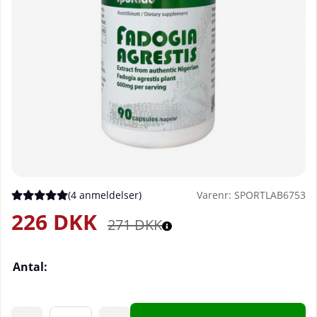
(
4 anmeldelser
)
Varenr:
SPORTLAB6753
Gennemsnitlig vurdering 5 ud af 5 Antal vurderinger 4
226
DKK
271
DKK
Antal: