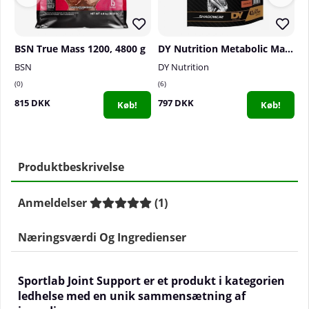
BSN True Mass 1200, 4800 g
DY Nutrition Metabolic Mass Gainer, 6 kg
M
BSN
DY Nutrition
M
0
6
1
815 DKK
797 DKK
7
Køb!
Køb!
Produktbeskrivelse
Anmeldelser
(
1
)
Næringsværdi Og Ingredienser
Sportlab Joint Support er et produkt i kategorien
ledhelse med en unik sammensætning af