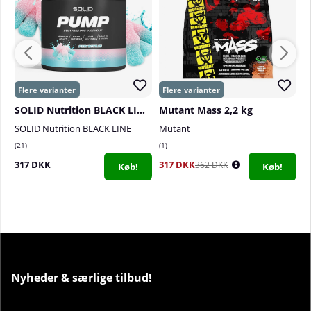
SOLID Nutrition BLACK LINE Pump, 360 g
Mutant Mass 2,2 kg
SOLID Nutrition BLACK LINE
Mutant
S
21
1
1
317 DKK
317 DKK
7
362 DKK
Køb!
Køb!
Nyheder & særlige tilbud!