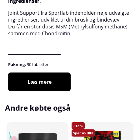
ingredienser.
Joint Support fra Sportlab indeholder nøje udvalgte
ingredienser, udviklet til din brusk og bindevæv.
Du får en stor dosis MSM (Methylsulfonylmethane)
sammen med Chondroitin.
________________________
Pakning:
90 tabletter.
Serveringer:
30 stk.
Læs mere
:
Dosering
3 kapsler om dagen.
Andre købte også
12
45