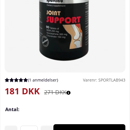
(
1 anmeldelser
)
Varenr:
SPORTLAB943
Gennemsnitlig vurdering 5 ud af 5 Antal vurderinger 1
181
DKK
271
DKK
Antal: