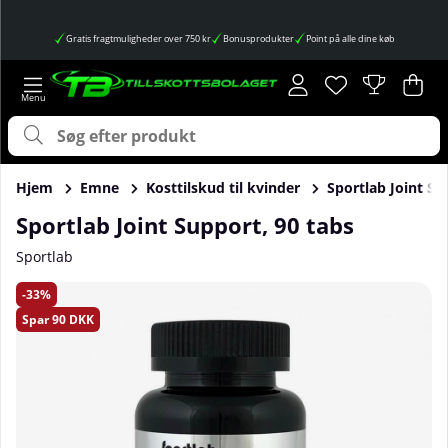
Gratis fragtmuligheder over 750 kr
Bonusprodukter
Point på alle dine køb
Ønskeliste
Antal på ønskes
.
Ind
Anta
.
Hjem
Emne
Kosttilskud til kvinder
Sportlab Joint Su
Sportlab Joint Support, 90 tabs
Sportlab
Produktbilleder Sportlab Joint Support, 90 tabs
33
Spar
90 DKK