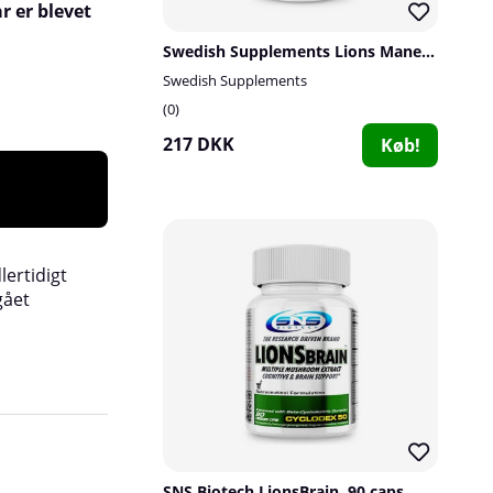
r er blevet
Swedish Supplements Lions Mane 500, 60 caps
Swedish Supplements
0
217 DKK
Køb!
lertidigt
gået
Serveringer per emballage:
30-45 stykker.
SNS Biotech LionsBrain, 90 caps