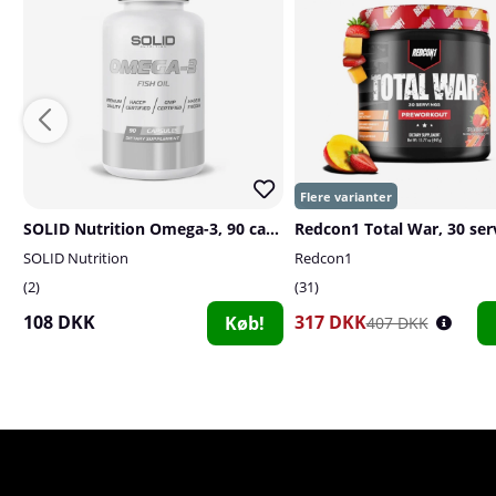
SOLID Nutrition Omega-3, 90 caps
Redcon1 Total War, 30 ser
SOLID Nutrition
Redcon1
2
31
108 DKK
317 DKK
Køb!
407 DKK