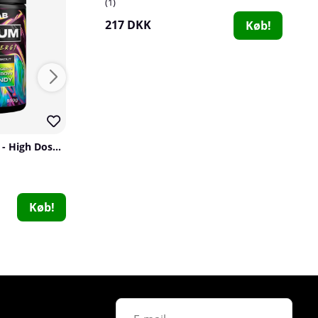
1
217 DKK
Køb!
PumpLab URANIUM - High Dose PWO, 550 g
Perfect Shaker, 800 ml
Perfect Shaker
Star Nutrition
0
9
153 DKK
226 DKK
Køb!
Køb!
Olimp Lion´s Mane Mushroom, 60 caps
Olimp
0
217 DKK
Køb!