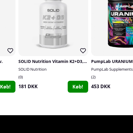
v.
SOLID Nutrition Vitamin K2+D3, 90 caps
SOLID Nutrition
PumpLab Supplements
0
2
181 DKK
453 DKK
Køb!
Køb!