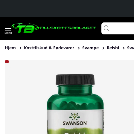
Hjem
Kosttilskud & Fødevarer
Svampe
Reishi
Swa
Produktbilleder Swanson Reishi Mushroom Extract, 500 mg,