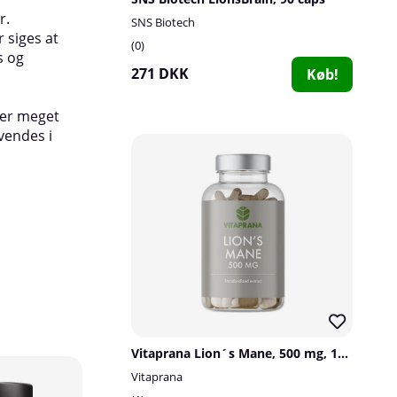
r.
Anbefalet dosering:
1 kapsel 2-3 gange om 
SNS Biotech
 siges at
med vand eller anden valgfri drik.
0
s og
271 DKK
Køb!
 er meget
vendes i
Vitaprana Lion´s Mane, 500 mg, 100 caps
Vitaprana