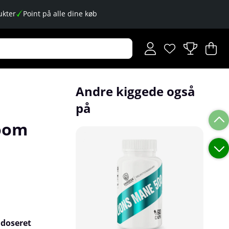
kter
Point på alle dine køb
Ønskeliste
Antal på ønskese
.
I
An
.
Andre kiggede også
på
oom
jdoseret