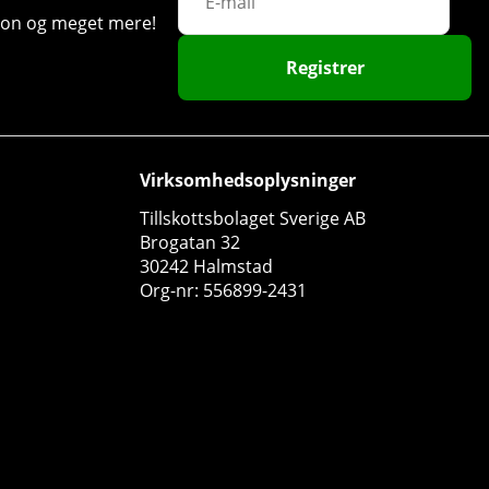
ation og meget mere!
Registrer
45
82
Virksomhedsoplysninger
Tillskottsbolaget Sverige AB
Brogatan 32
30242 Halmstad
Org-nr: 556899-2431
SOLID Nutrition Lion´s Mane, 60 caps
SOLID Nutrition
0
99 DKK
Køb!
181 DKK