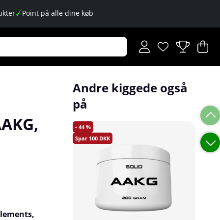
kter
Point på alle dine køb
Ønskeliste
Antal på ønskese
.
I
An
.
Andre kiggede også
på
AAKG,
44
100
plements,