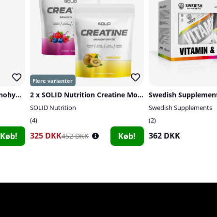
Trained By JP Creatine Monohydrate, 500 g
2 x SOLID Nutrition Creatine Monohydrate, 400 g
SOLID Nutrition
Swedish Supplements
4
2
325 DKK
362 DKK
Køb!
Køb!
452 DKK