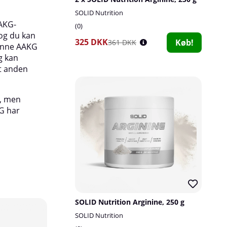
SOLID Nutrition
Anbefalet dosis:
AKG-
0
og du kan
1 skefuld (8 g) blandes med 2 dl valgfri væske 
325 DKK
Køb!
361 DKK
enne AAKG
30 minutter før fysisk aktivitet
g kan
st anden
Størrelse:
O, men
300 g - ca. 37 portioner
G har
SOLID Nutrition Arginine, 250 g
10
SOLID Nutrition
24