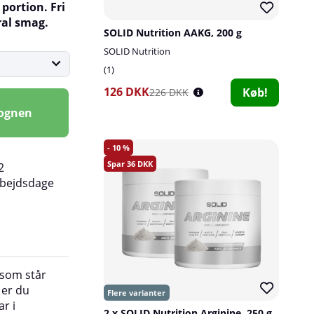
 portion.
Fri
ral smag.
SOLID Nutrition AAKG, 200 g
SOLID Nutrition
1
126 DKK
Køb!
226 DKK
vognen
10
36
2
rbejdsdage
 som står
ingen indflydelse på søvnen. Det er bedst at b
 er du
en portion ca. 30 minutter før træningen start
r i
2 x SOLID Nutrition Arginine, 250 g