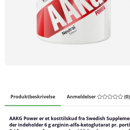
Produktbeskrivelse
Anmeldelser
(
0
)
AAKG Power er et kosttilskud fra Swedish Suppleme
der indeholder 6 g arginin-alfa-ketoglutarat pr. port