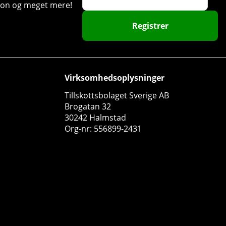
ation og meget mere!
Registrer
Virksomhedsoplysninger
Tillskottsbolaget Sverige AB
Brogatan 32
30242 Halmstad
Org-nr: 556899-2431
Swedish Supplements Taurine, 200 g
Swedish Supplements
0
135 DKK
Køb!