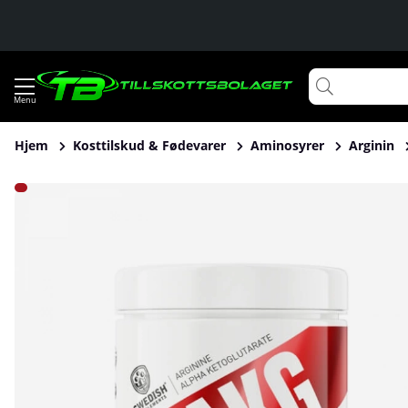
Hjem
Kosttilskud & Fødevarer
Aminosyrer
Arginin
Produktbilleder Swedish Supplements AAKG, 250 g