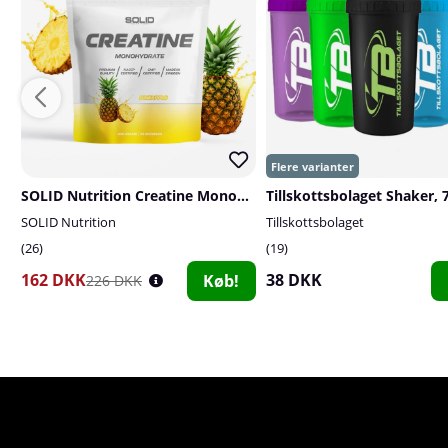
SOLID Nutrition Creatine Monohydrate, 400 g
Tillskottsbolaget Shaker, 
SOLID Nutrition
Tillskottsbolaget
26
19
162 DKK
38 DKK
Køb!
226 DKK