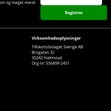
ation og meget mere!
Registrer
Virksomhedsoplysninger
Tillskottsbolaget Sverige AB
Brogatan 32
30242 Halmstad
Org-nr: 556899-2431
PumpLab PLUTONIUM - Stim Free PWO, 550 g
PumpLab Supplements
2
453 DKK
Køb!