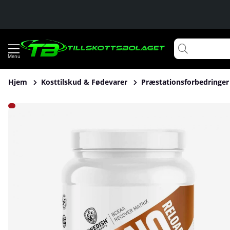
Hjem
Kosttilskud & Fødevarer
Præstationsforbedringer
Produktbilleder Swedish Supplements Amino Reload, 1 kg