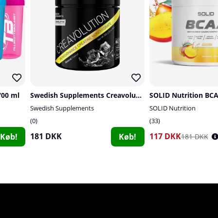
700 ml
Swedish Supplements Creavolution, 300 g
SOLID Nutrition BCA
Swedish Supplements
SOLID Nutrition
0
33
181 DKK
117 DKK
Køb!
Køb!
181 DKK