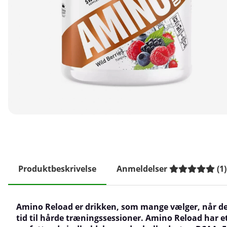
Produktbeskrivelse
Anmeldelser
(
1
)
Amino Reload er drikken, som mange vælger, når de
tid til hårde træningssessioner. Amino Reload har e