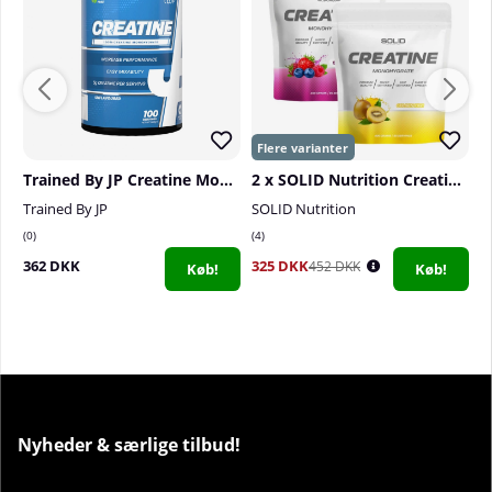
Trained By JP Creatine Monohydrate, 500 g
2 x SOLID Nutrition Creatine Monohydrate, 400 g
Trained By JP
SOLID Nutrition
S
0
4
0
362 DKK
325 DKK
1
452 DKK
Køb!
Køb!
Nyheder & særlige tilbud!