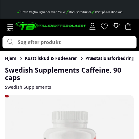
Gratis fragtmuligheder over 750 kr
Bonusprodukter
Point på alle dine køb
Ønskeliste
Antal på ønskes
.
Ind
Anta
.
Hjem
Kosttilskud & Fødevarer
Præstationsforbedringer
Swedish Supplements Caffeine, 90
caps
Swedish Supplements
Produktbilleder Swedish Supplements Caffeine, 90 caps