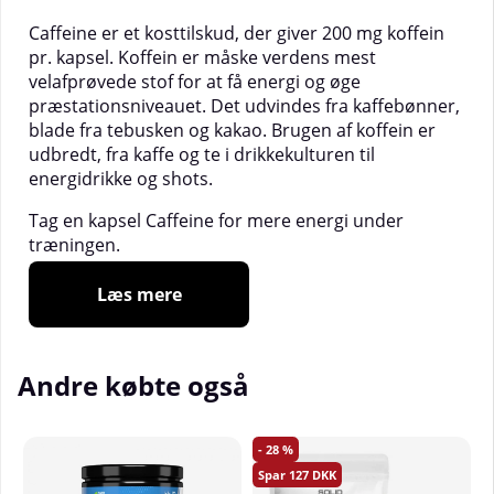
Caffeine er et kosttilskud, der giver 200 mg koffein
pr. kapsel. Koffein er måske verdens mest
velafprøvede stof for at få energi og øge
præstationsniveauet. Det udvindes fra kaffebønner,
blade fra tebusken og kakao. Brugen af koffein er
udbredt, fra kaffe og te i drikkekulturen til
energidrikke og shots.
Tag en kapsel Caffeine for mere energi under
træningen.
Skal du ud at jogge? Eller tage en tur i
fitnesscentret? Eller spille fodbold? Så kan
Læs mere
koffeinpiller være en god idé. Koffein giver dig øget
energi. Mange brugere fortæller, at de kan træne
længere og presse sig selv lidt ekstra i enhver
Andre købte også
situation.
28
Størrelse:
90 kapsler
127