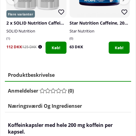
2 x SOLID Nutrition Caffeine, 90 caps
Star Nutrition Caffeine, 200 mg, 90 caps
F
SOLID Nutrition
Star Nutrition
F
1
0
1
112 DKK
63 DKK
1
125 DKK
Køb!
Køb!
Produktbeskrivelse
Anmeldelser
(
0
)
Næringsværdi Og Ingredienser
Koffeinkapsler med hele 200 mg koffein per
kapsel.