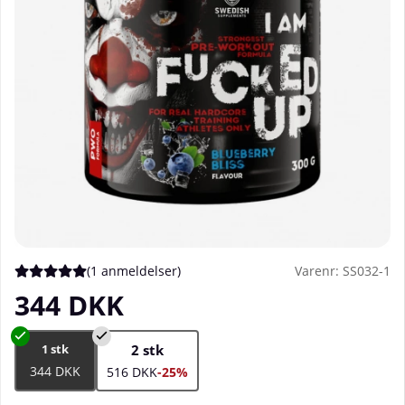
(
1 anmeldelser
)
Varenr:
SS032-1
Gennemsnitlig vurdering 5 ud af 5 Antal vurderinger 1
344
DKK
1 stk
2 stk
344 DKK
516 DKK
-25%