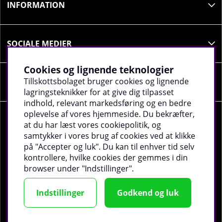
INFORMATION
medicin, skal du kontakte en læge, før du bruger
produktet. Indeholder koffein. Anbefales ikke til
børn og gravide (300 mg pr. portion). Indeholder en
kilde til fenylalanin.
SOCIALE MEDIER
Cookies og lignende teknologier
Tillskottsbolaget bruger cookies og lignende
VIRKSOMHEDSOPLYSNINGER
lagringsteknikker for at give dig tilpasset
indhold, relevant markedsføring og en bedre
oplevelse af vores hjemmeside. Du bekræfter,
at du har læst vores cookiepolitik, og
samtykker i vores brug af cookies ved at klikke
på "Accepter og luk". Du kan til enhver tid selv
©
2026 tillskottsbolaget.dk. Vi bruger cookies -
Læs
kontrollere, hvilke cookies der gemmes i din
mere
.
browser under "Indstillinger".
Indstillinger
Godkend og luk