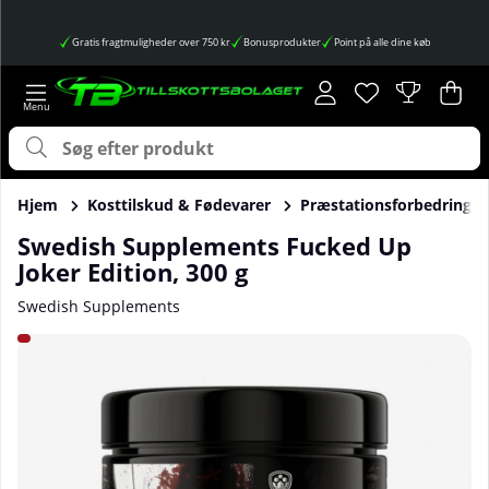
Gratis fragtmuligheder over 750 kr
Bonusprodukter
Point på alle dine køb
Ønskeliste
Antal på ønskes
.
Ind
Anta
.
Hjem
Kosttilskud & Fødevarer
Præstationsforbedringer
Swedish Supplements Fucked Up
Joker Edition, 300 g
Swedish Supplements
Produktbilleder Swedish Supplements Fucked Up Joker Editi