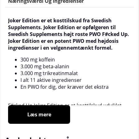
Næringsværdi Og Ingredienser
Joker Edition er et kosttilskud fra Swedish
Supplements. Joker Edition er opfølgeren til
Swedish Supplements højt roste PWO F#cked Up.
Joker Edition er en potent PWO med højdosis
ingredienser i en velgennemtænkt formel.
300 mg koffein
3.000 mg beta-alanin
3.000 mg trikreatinmalat
I alt 11 aktive ingredienser
En PWO for dig, der kræver det ekstra
F#cked Up Joker Edition er et kosttilskud udviklet
med fokus på effektive og kvalitetsmæssige
Læs mere
ingredienser. F#cked Up er for mange den bedste
PWO nogensinde, så vi havde meget at leve op til, da
vi skabte Joker Edition, og vi holdt ikke tilbage.