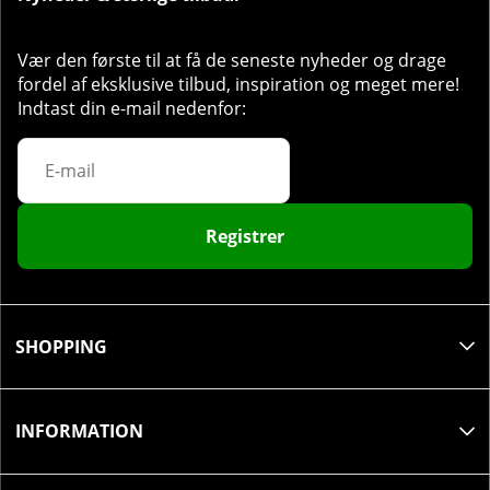
Anbefalet daglig dosis:
Bland 1 skefuld (10 g) med 2
dl vand. Drik 1 - 2 portioner om dagen. Overskrid
ikke den anbefalede daglige dosis.
Vær den første til at få de seneste nyheder og drage
fordel af eksklusive tilbud, inspiration og meget mere!
Indtast din e-mail nedenfor:
Registrer
SHOPPING
INFORMATION