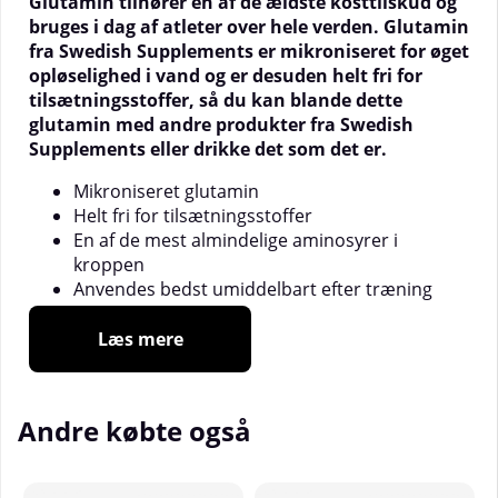
Glutamin tilhører en af de ældste kosttilskud og
bruges i dag af atleter over hele verden. Glutamin
fra Swedish Supplements er mikroniseret for øget
opløselighed i vand og er desuden helt fri for
tilsætningsstoffer, så du kan blande dette
glutamin med andre produkter fra Swedish
Supplements eller drikke det som det er.
Mikroniseret glutamin
Helt fri for tilsætningsstoffer
En af de mest almindelige aminosyrer i
kroppen
Anvendes bedst umiddelbart efter træning
Læs mere
Glutamin er en af de mest kendte og mest anvendte
kosttilskud. Dette skyldes, at glutamin blev
introduceret tidligt til atleter, og brugen af glutamin
Andre købte også
er sidenhen blevet mere populær. Glutamin fra
Swedish Supplements er mikroniseret, hvilket
betyder, at partikelstørrelsen er blevet reduceret for