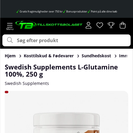
Gratis fragtmuligheder over 750 kr
Bonusprodukter
Point på alle dine køb
Ønskeliste
Antal på ønskes
.
Ind
Anta
.
Hjem
Kosttilskud & Fødevarer
Sundhedskost
Immun
Swedish Supplements L-Glutamine
100%, 250 g
Swedish Supplements
Produktbilleder Swedish Supplements L-Glutamine 100%, 2