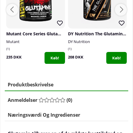
Mutant Core Series Glutamine, 300 g
DY Nutrition The Glutamine, 300 g
Mutant
DY Nutrition
S
1
1
0
235 DKK
208 DKK
1
Køb!
Køb!
Produktbeskrivelse
Anmeldelser
(
0
)
Næringsværdi Og Ingredienser