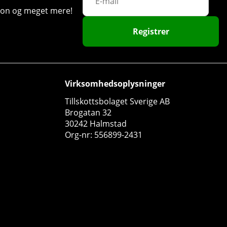
ation og meget mere!
Registrer
Virksomhedsoplysninger
Tillskottsbolaget Sverige AB
Brogatan 32
30242 Halmstad
Org-nr: 556899-2431
5% Nutrition CORE L-Citrulline 3000, 60 serv.
5% Nutrition
1
308 DKK
Køb!