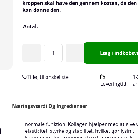
kroppen skal have den gennem kosten, da den 
kan danne den.
Antal:
Læg i indkøbs
1-
Leveringtid:
a
Næringsværdi Og Ingredienser
normale funktion. Kollagen hjælper med at give
j
elasticitet, styrke og stabilitet, hvilket gør lysin til
komponent for kroppens struktur og generelle