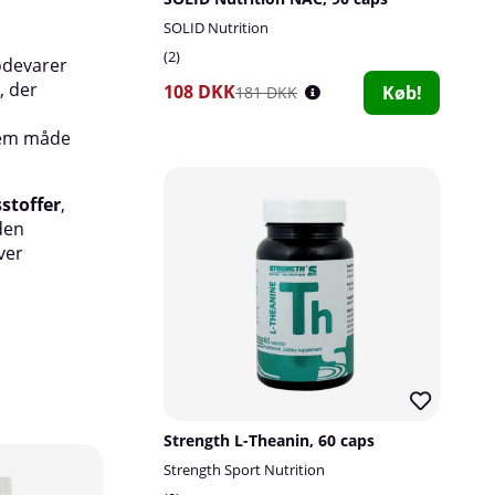
SOLID Nutrition
Fordele:
2
ødevarer
, der
500 mg L-lysin pr. kapsel
108 DKK
Køb!
181 DKK
Helt fri for tilsætningsstoffer og unød
 nem måde
stoffer
Vegansk – indeholder ingen animalske 
sstoffer
,
uden
Velegnet til daglig brug
ver
Strength L-Theanin, 60 caps
10
Strength Sport Nutrition
24