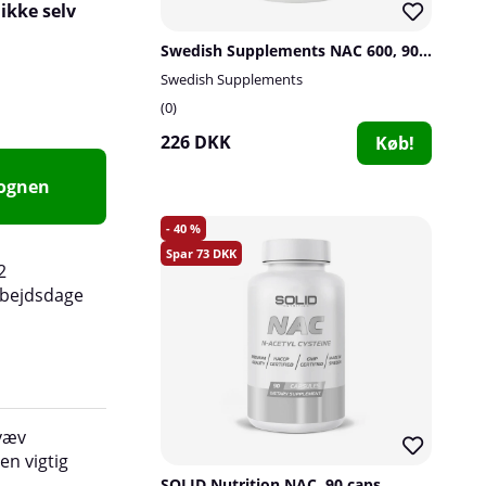
ikke selv
Swedish Supplements NAC 600, 90 caps
Swedish Supplements
0
226 DKK
Køb!
vognen
40
73
2
rbejdsdage
 væv
kapsel indeholder
500 mg L-lysin af høj kva
 en vigtig
gør det til en praktisk måde at supplere den
på.
SOLID Nutrition NAC, 90 caps