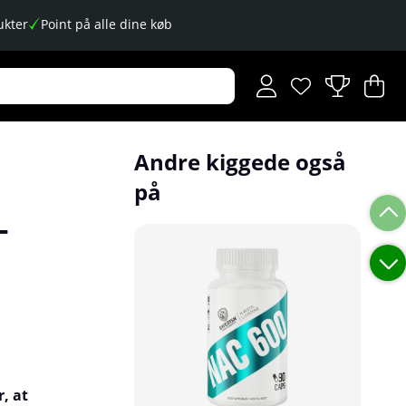
kter
Point på alle dine køb
Ønskeliste
Antal på ønskese
.
I
An
.
Andre kiggede også
på
-
, at