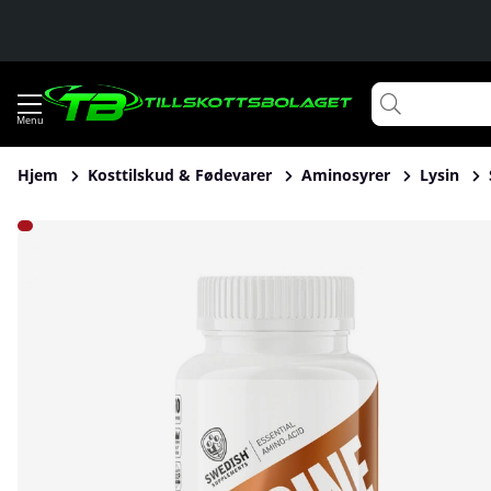
Hjem
Kosttilskud & Fødevarer
Aminosyrer
Lysin
Produktbilleder Swedish Supplements L-Lysine, 90 caps