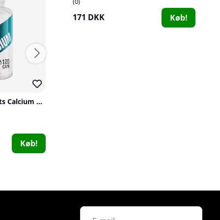
0
171 DKK
Køb!
Swedish Supplements Calcium + Magnesium, 120 caps
2 x SOLID Nutrition Magnesium Complex, 90 caps
SOLID Nutrition
BioTechUSA
1
0
210 DKK
226 DKK
Køb!
Køb!
234 DKK
PumpLab TYROSINE, 200 g
PumpLab Supplements
0
181 DKK
Køb!