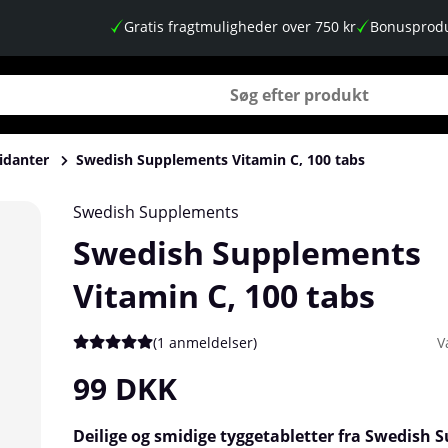
Gratis fragtmuligheder over 750 kr
Bonusprodu
idanter
Swedish Supplements Vitamin C, 100 tabs
Swedish Supplements
Swedish Supplements
Vitamin C, 100 tabs
(
1 anmeldelser
)
V
Gennemsnitlig vurdering 5 ud af 5 Antal vurderinger 1
99
DKK
Deilige og smidige tyggetabletter fra Swedish