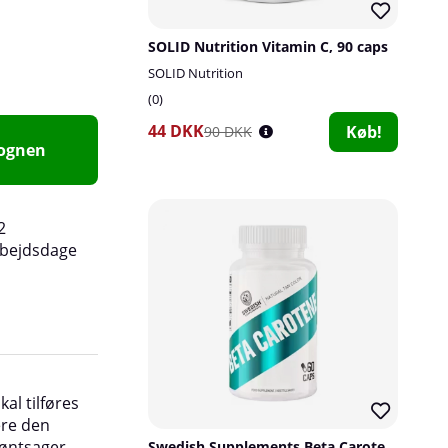
SOLID Nutrition Vitamin C, 90 caps
SOLID Nutrition
0
44 DKK
Køb!
90 DKK
vognen
2
rbejdsdage
C-vitamin forbedrer optagelsen af jern i mave
al tilføres
og har også en generel antioxidativ effekt i kr
ere den
symptomer på C-vitaminmangel kan omfatte t
grøntsager
følsomhed over for infektioner, muskelsvaghe
Swedish Supplements Beta Caroten, 60 caps