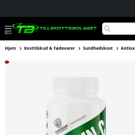
Hjem
Kosttilskud & Fødevarer
Sundhedskost
Antiox
Produktbilleder Swedish Supplements Vitamin C, 100 tabs