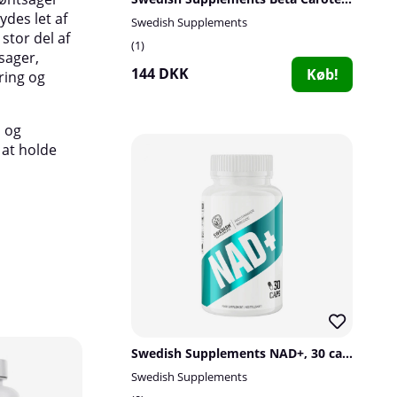
ydes let af
sårheling.
Swedish Supplements
stor del af
1
sager,
Dosering:
1 tyggetablet
144 DKK
Køb!
ring og
Antal doser pr. beholder:
100 stk.
, og
at holde
20
10
Swedish Supplements NAD+, 30 caps
173
22
Swedish Supplements