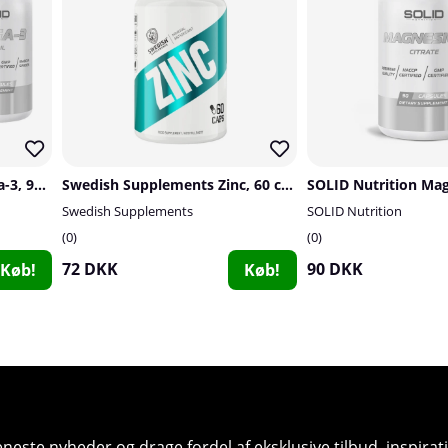
4 x SOLID Nutrition Omega-3, 90 caps
Swedish Supplements Zinc, 60 caps
Swedish Supplements
SOLID Nutrition
0
0
72 DKK
90 DKK
Køb!
Køb!
seneste nyheder og drage fordel af eksklusive tilbud, inspir