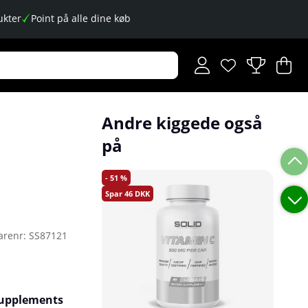
kter
Point på alle dine køb
Ønskeliste
Antal på ønskese
.
I
An
.
Andre kiggede også
på
51
46
arenr:
SS87121
 Supplements