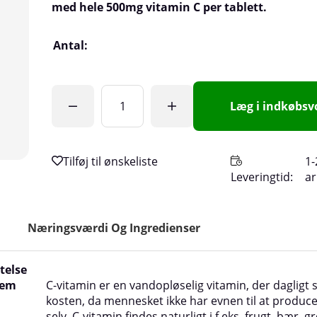
med hele 500mg vitamin C per tablett.
Antal:
Læg i indkøbs
1-
Leveringtid:
a
Næringsværdi Og Ingredienser
telse
tem
C-vitamin er en vandopløselig vitamin, der dagligt sk
kosten, da mennesket ikke har evnen til at produc
selv. C-vitamin findes naturligt i f.eks. frugt, bær, 