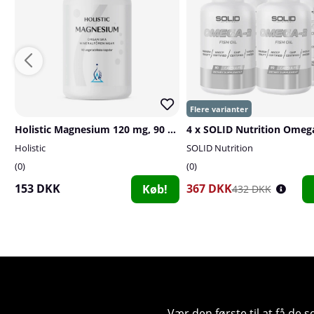
Holistic Magnesium 120 mg, 90 caps
Holistic
SOLID Nutrition
0
0
153 DKK
367 DKK
Køb!
432 DKK
Vær den første til at få de 