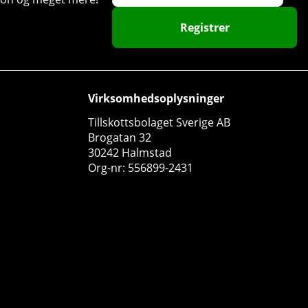
Registrer
Virksomhedsoplysninger
Tillskottsbolaget Sverige AB
Brogatan 32
30242 Halmstad
Org-nr: 556899-2431
Pureness Ubikinon Q10, 60 caps
Pureness
0
253 DKK
Køb!