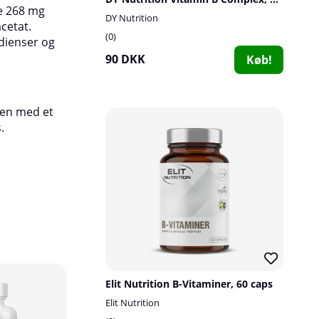
e 268 mg
DY Nutrition
cetat.
0
dienser og
90 DKK
Køb!
men med et
.
Elit Nutrition B-Vitaminer, 60 caps
Elit Nutrition