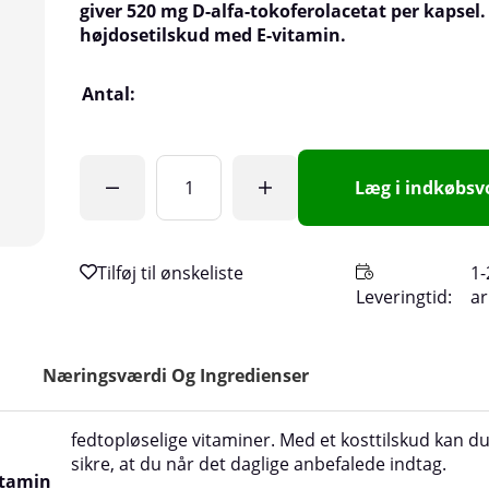
giver 520 mg D-alfa-tokoferolacetat per kapsel.
højdosetilskud med E-vitamin.
Antal:
Læg i indkøbs
1-
Leveringtid:
a
Næringsværdi Og Ingredienser
fedtopløselige vitaminer. Med et kosttilskud kan d
sikre, at du når det daglige anbefalede indtag.
itamin