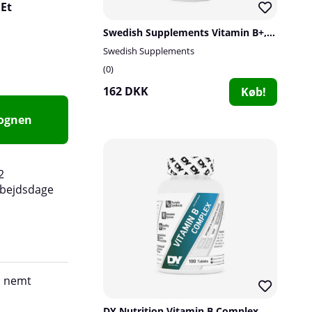
 Et
Swedish Supplements Vitamin B+, 90 caps
Swedish Supplements
0
162 DKK
Køb!
vognen
2
rbejdsdage
u nemt
DY Nutrition Vitamin B Complex, 100 tabs