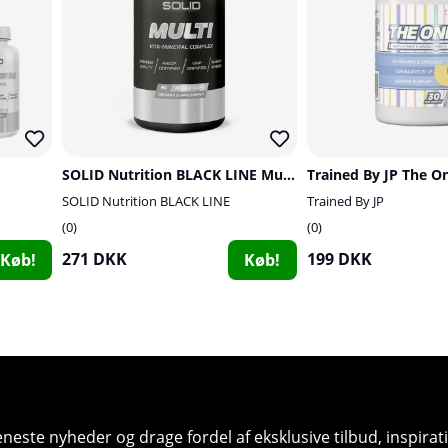
SOLID Nutrition BLACK LINE Multi, 90 mega caps
Trained By JP The On
SOLID Nutrition BLACK LINE
Trained By JP
0
0
271 DKK
199 DKK
Køb!
Køb!
seneste nyheder og drage fordel af eksklusive tilbud, inspir