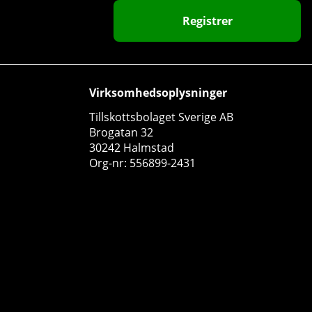
Registrer
47
63
Virksomhedsoplysninger
Tillskottsbolaget Sverige AB
Brogatan 32
30242 Halmstad
Org-nr: 556899-2431
SOLID Nutrition B-Complex, 90 caps
SOLID Nutrition
1
72 DKK
Køb!
135 DKK