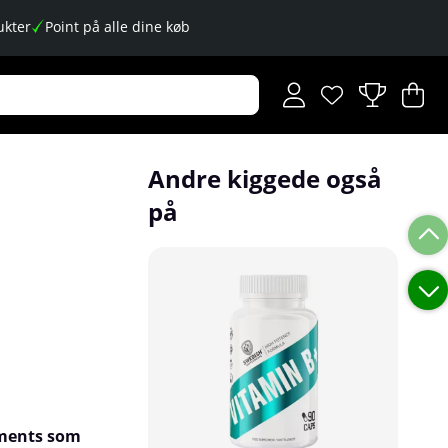
kter
Point på alle dine køb
Ønskeliste
Antal på ønskese
.
I
An
.
Andre kiggede også
på
ements som