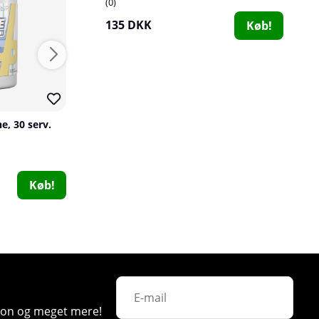
0
135 DKK
Køb!
47
63
e, 30 serv.
Trained By JP Vitamin D3 & K2, 60 caps
Trained By JP
Optimum Nutrit
1
0
226 DKK
371 DKK
Køb!
Køb!
SOLID Nutrition Vitamin B12, 90 caps
SOLID Nutrition
0
72 DKK
Køb!
ation og meget mere!
135 DKK