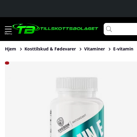
Hjem
Kosttilskud & Fødevarer
Vitaminer
E-vitamin
Produktbilleder Swedish Supplements Vitamin E, 60 caps