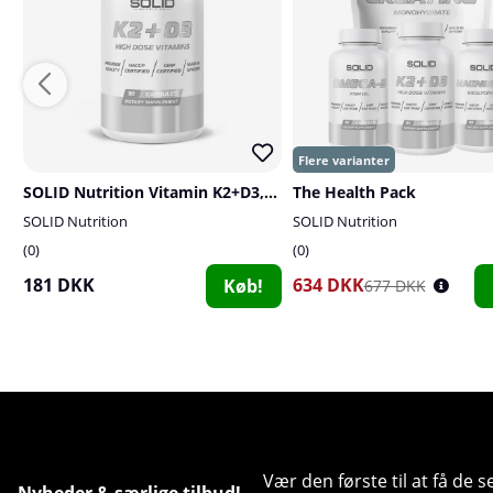
SOLID Nutrition Vitamin K2+D3, 90 caps
The Health Pack
SOLID Nutrition
SOLID Nutrition
0
0
181 DKK
634 DKK
Køb!
677 DKK
Vær den første til at få de 
Nyheder & særlige tilbud!