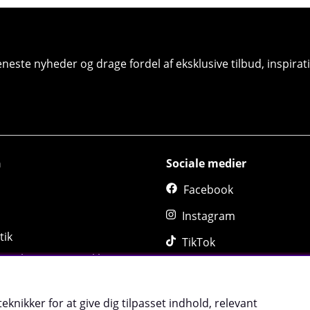
seneste nyheder og drage fordel af eksklusive tilbud, inspir
n
Sociale medier
Facebook
Instagram
tik
TikTok
, Ombytning og Reklamation
sadør
eknikker for at give dig tilpasset indhold, relevant