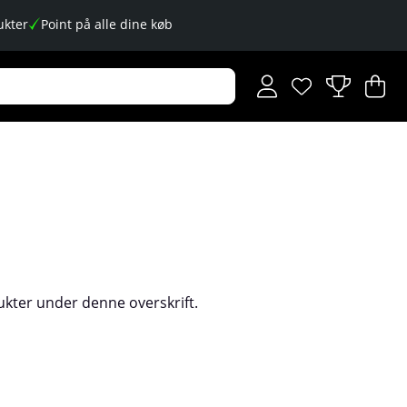
kter
Point på alle dine køb
Ønskeliste
Antal på ønskese
.
I
An
.
kter under denne overskrift.