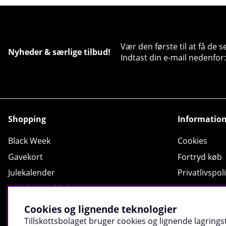
Vær den første til at få de 
Nyheder & særlige tilbud!
Indtast din e-mail nedenfor:
Shopping
Informatio
Black Week
Cookies
Gavekort
Fortryd køb
Julekalender
Privatlivspoli
Kundeanmeldelser
Returnering
Opskrift
Blive Ambas
Cookies og lignende teknologier
Shopping guide
Fysiske butik
Tillskottsbolaget bruger cookies og lignende lagringst