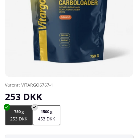
Varenr:
VITARGO6767-1
253
DKK
750 g
1500 g
253 DKK
453 DKK