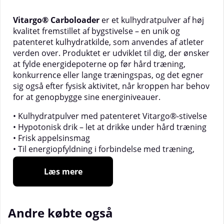
Vitargo® Carboloader
er et kulhydratpulver af høj
kvalitet fremstillet af bygstivelse – en unik og
patenteret kulhydratkilde, som anvendes af atleter
verden over. Produktet er udviklet til dig, der ønsker
at fylde energidepoterne op før hård træning,
konkurrence eller lange træningspas, og det egner
sig også efter fysisk aktivitet, når kroppen har behov
for at genopbygge sine energiniveauer.
• Kulhydratpulver med patenteret Vitargo®-stivelse
• Hypotonisk drik – let at drikke under hård træning
• Frisk appelsinsmag
• Til energiopfyldning i forbindelse med træning,
konkurrence eller restitution
Læs mere
Vitargo® har en særlig molekylær struktur, som gør
det muligt at blande drikken med en høj
kulhydratkoncentration, samtidig med at den har en
Andre købte også
lav osmolalitet – hvilket giver en hypotonisk drik, der
er let at drikke, selv under intensive