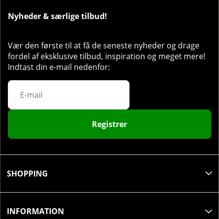
Under langdistancekonkurrencer:
Drik 1 portion
pr. time under hård fysisk aktivitet.
Nyheder & særlige tilbud!
Før holdsport:
Drik 1 portion om aftenen dagen før
kampen.
Vær den første til at få de seneste nyheder og drage
Under holdsport:
Drik 1 portion under
fordel af eksklusive tilbud, inspiration og meget mere!
opvarmningen og under kampen.
Indtast din e-mail nedenfor:
Før styrketræning:
Drik 1 portion ca. 30 minutter
før træningspasset.
Efter styrketræning:
Drik 1 portion umiddelbart
efter afsluttet træning, gerne sammen med protein.
Registrer
SHOPPING
INFORMATION