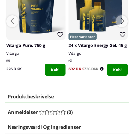
Vitargo Pure, 750 g
24 x Vitargo Energy Gel, 45 g
Vitargo
Vitargo
S
0
0
0
226 DKK
692 DKK
1
720 DKK
Køb!
Køb!
Produktbeskrivelse
Anmeldelser
(
0
)
Næringsværdi Og Ingredienser