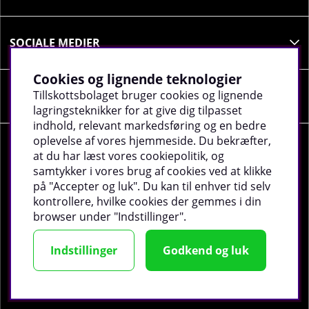
SOCIALE MEDIER
Cookies og lignende teknologier
Tillskottsbolaget bruger cookies og lignende
VIRKSOMHEDSOPLYSNINGER
lagringsteknikker for at give dig tilpasset
indhold, relevant markedsføring og en bedre
oplevelse af vores hjemmeside. Du bekræfter,
at du har læst vores cookiepolitik, og
samtykker i vores brug af cookies ved at klikke
på "Accepter og luk". Du kan til enhver tid selv
©
2026 tillskottsbolaget.dk. Vi bruger cookies -
Læs
kontrollere, hvilke cookies der gemmes i din
mere
.
browser under "Indstillinger".
Indstillinger
Godkend og luk