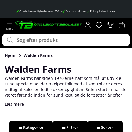
Gratis fragtmuligheder over 750 kr
Bonusprodukter
Point på alle dine køb
Ønskeliste
Antal på ønskes
.
Ind
Anta
.
Hjem
Walden Farms
Walden Farms
Walden Farms har siden 1970'erne haft som mål at udvikle
sund specialmad, der hjælper folk med at kontrollere deres
indtag af kalorier, fedt, sukker og gluten. Siden starten har de
været førende inden for sund kost, og de fortsætter år efter
år med at opretholde deres høje standard og
Læs mere
usammenlignelige kvalitet.
Kategorier
Filtrér
Sorter