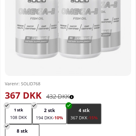
Varenr:
SOLID768
367
DKK
432
DKK
1 stk
2 stk
4 stk
108 DKK
194 DKK
-10%
367 DKK
-15%
8 stk