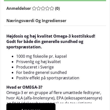
Anmeldelser
(
0
)
Næringsværdi Og Ingredienser
Højdosis og høj kvalitet Omega-3 kosttilskud!
Godt for både din generelle sundhed og
sportspræstation.
1000 mg fiskeolie pr. kapsel
Prisvenlig og høj kvalitet
Produceret i Sverige
For bedre generel sundhed
Positiv effekt på sportspræstation
Hvad er OMEGA-3?
Omega-3 er en gruppe af flere umættede fedtsyrer,
hvor ALA (alfa-linolensyre), EPA (eikosapentaensyre)
og DHA (dokosahexaensyre) er de tre vigtigste.
Kroppen kan ikke producere disse umættede