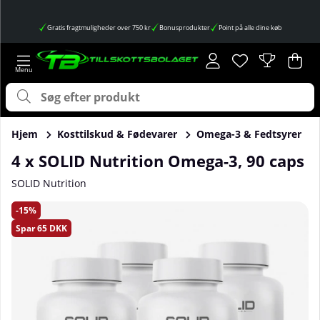
Gratis fragtmuligheder over 750 kr
Bonusprodukter
Point på alle dine køb
Ønskeliste
Antal på ønskes
.
Ind
Anta
.
Hjem
Kosttilskud & Fødevarer
Omega-3 & Fedtsyrer
4 x SOLID Nutrition Omega-3, 90 caps
SOLID Nutrition
Produktbilleder 4 x SOLID Nutrition Omega-3, 90 caps
15
Spar
65 DKK