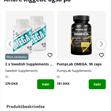
2 x Swedish Supplements Omega-3, 120 caps
PumpLab OMEGA, 90 caps
S
Swedish Supplements
PumpLab Supplements
S
5
0
0
270 DKK
181 DKK
1
Køb!
Køb!
Produktbeskrivelse