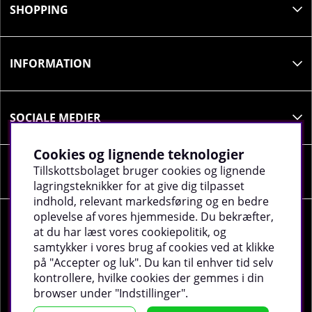
SHOPPING
INFORMATION
SOCIALE MEDIER
Cookies og lignende teknologier
Tillskottsbolaget bruger cookies og lignende
VIRKSOMHEDSOPLYSNINGER
lagringsteknikker for at give dig tilpasset
indhold, relevant markedsføring og en bedre
oplevelse af vores hjemmeside. Du bekræfter,
at du har læst vores cookiepolitik, og
samtykker i vores brug af cookies ved at klikke
på "Accepter og luk". Du kan til enhver tid selv
©
2026 tillskottsbolaget.dk. Vi bruger cookies -
Læs
kontrollere, hvilke cookies der gemmes i din
mere
.
browser under "Indstillinger".