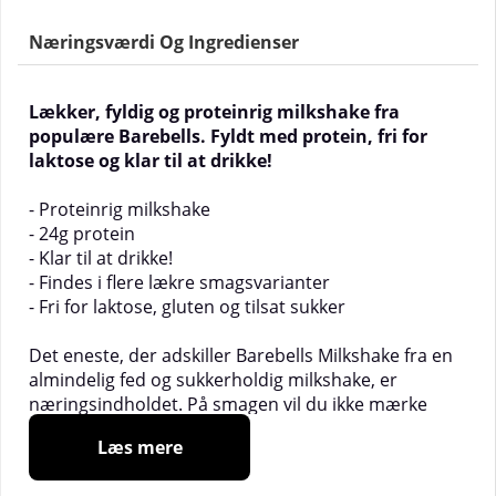
Næringsværdi Og Ingredienser
Lækker, fyldig og proteinrig milkshake fra
populære Barebells. Fyldt med protein, fri for
laktose og klar til at drikke!
- Proteinrig milkshake
- 24g protein
- Klar til at drikke!
- Findes i flere lækre smagsvarianter
- Fri for laktose, gluten og tilsat sukker
Det eneste, der adskiller Barebells Milkshake fra en
almindelig fed og sukkerholdig milkshake, er
næringsindholdet. På smagen vil du ikke mærke
nogen forskel! Nyd denne vidunderligt lækre
Læs mere
milkshake med god samvittighed, samtidig med at
du tilfører din krop proteiner. Den er baseret på høj