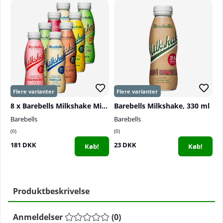
8 x Barebells Milkshake Mix, 330 ml
Barebells Milkshake, 330 ml
Barebells
Barebells
0
0
181 DKK
23 DKK
Køb!
Køb!
Produktbeskrivelse
Anmeldelser
(
0
)