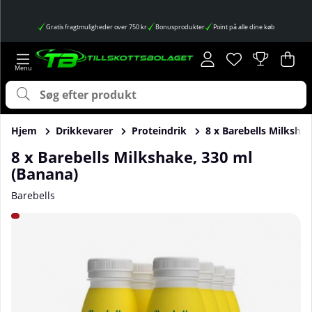
Gratis fragtmuligheder over 750 kr
Bonusprodukter
Point på alle dine køb
Ønskeliste
Antal på ønskes
.
Ind
Anta
.
Hjem
Drikkevarer
Proteindrik
8 x Barebells Milksha
8 x Barebells Milkshake, 330 ml
(Banana)
Barebells
Produktbilleder 8 x Barebells Milkshake, 330 ml (Banana)