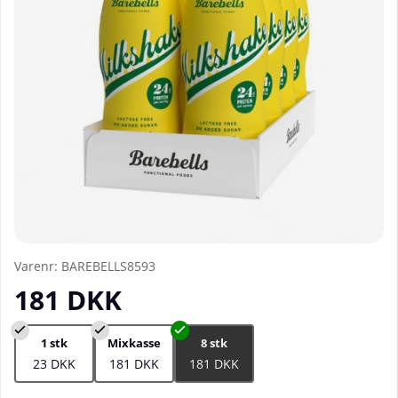
Varenr:
BAREBELLS8593
181
DKK
1 stk
Mixkasse
8 stk
23 DKK
181 DKK
181 DKK