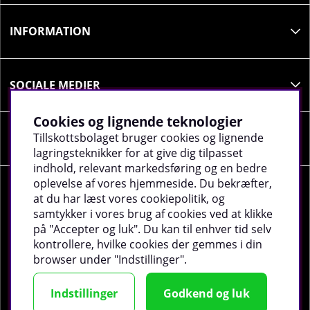
INFORMATION
SOCIALE MEDIER
Cookies og lignende teknologier
Tillskottsbolaget bruger cookies og lignende
VIRKSOMHEDSOPLYSNINGER
lagringsteknikker for at give dig tilpasset
indhold, relevant markedsføring og en bedre
oplevelse af vores hjemmeside. Du bekræfter,
at du har læst vores cookiepolitik, og
samtykker i vores brug af cookies ved at klikke
på "Accepter og luk". Du kan til enhver tid selv
©
2026 tillskottsbolaget.dk. Vi bruger cookies -
Læs
kontrollere, hvilke cookies der gemmes i din
mere
.
browser under "Indstillinger".
Indstillinger
Godkend og luk