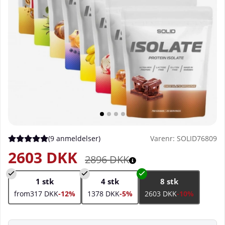
(
9 anmeldelser
)
Varenr:
SOLID76809
Gennemsnitlig vurdering 5 ud af 5 Antal vurderinger 9
2603
DKK
2896
DKK
1 stk
4 stk
8 stk
from317 DKK
-12%
1378 DKK
-5%
2603 DKK
-10%