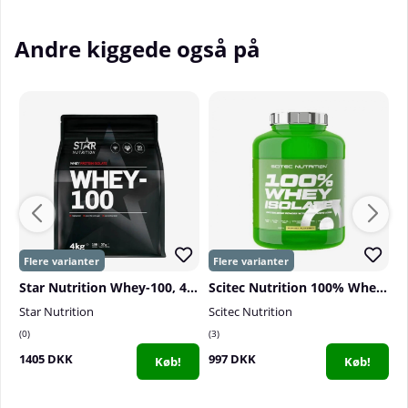
Andre kiggede også på
Star Nutrition Whey-100, 4 kg
Scitec Nutrition 100% Whey Isolate, 1816 g
Star Nutrition
Scitec Nutrition
B
0
3
7
1405 DKK
997 DKK
9
Køb!
Køb!