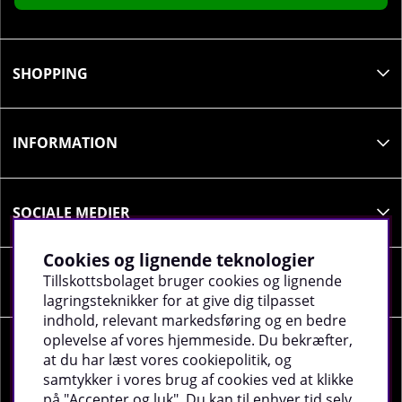
SHOPPING
INFORMATION
SOCIALE MEDIER
Cookies og lignende teknologier
Tillskottsbolaget bruger cookies og lignende
VIRKSOMHEDSOPLYSNINGER
lagringsteknikker for at give dig tilpasset
indhold, relevant markedsføring og en bedre
oplevelse af vores hjemmeside. Du bekræfter,
at du har læst vores cookiepolitik, og
samtykker i vores brug af cookies ved at klikke
på "Accepter og luk". Du kan til enhver tid selv