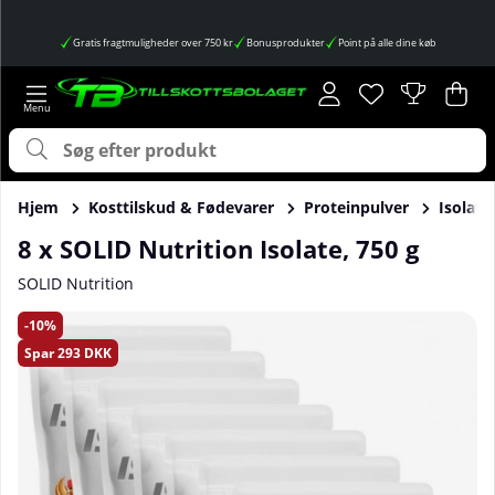
Gratis fragtmuligheder over 750 kr
Bonusprodukter
Point på alle dine køb
Ønskeliste
Antal på ønskes
.
Ind
Anta
.
Hjem
Kosttilskud & Fødevarer
Proteinpulver
Isolatp
8 x SOLID Nutrition Isolate, 750 g
SOLID Nutrition
Produktbilleder 8 x SOLID Nutrition Isolate, 750 g
10
Spar
293 DKK