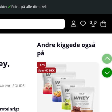
kter
Point på alle dine køb
Ønskeliste
Antal på ønskese
.
I
An
.
Andre kiggede også
på
ey,
5
60
Varenr:
SOLID8
roteinrigt