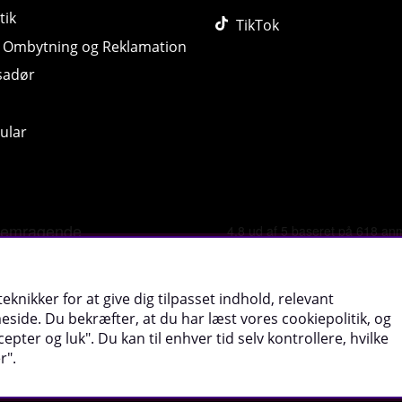
tik
TikTok
, Ombytning og Reklamation
sadør
ular
©
2026 tillskottsbolaget.dk. Vi bruger cookies -
Læs mere
.
eknikker for at give dig tilpasset indhold, relevant
ide. Du bekræfter, at du har læst vores cookiepolitik, og
epter og luk". Du kan til enhver tid selv kontrollere, hvilke
r".