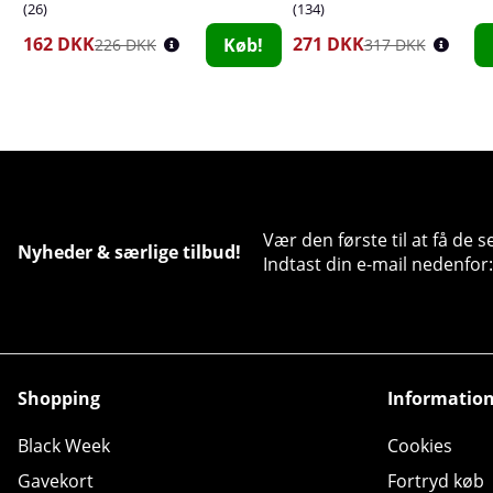
26
134
162 DKK
271 DKK
Køb!
226 DKK
317 DKK
Vær den første til at få de 
Nyheder & særlige tilbud!
Indtast din e-mail nedenfor:
Shopping
Informatio
Black Week
Cookies
Gavekort
Fortryd køb