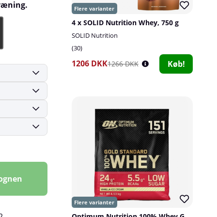
træning.
4 x SOLID Nutrition Whey, 750 g
SOLID Nutrition
30
1206 DKK
Køb!
1266 DKK
vognen
2
Optimum Nutrition 100% Whey Gold Standard, 4,54 kg