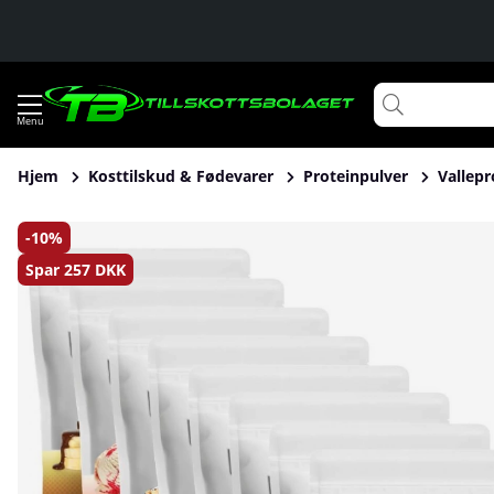
Hjem
Kosttilskud & Fødevarer
Proteinpulver
Vallepr
Produktbilleder 8 x SOLID Nutrition Whey, 750 g
10
Spar
257 DKK