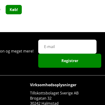
6
4
406 DKK
325 DKK
Køb!
Køb!
452 DKK
452 
ation og meget mere!
Registrer
Scitec 100% Whey Protein Professional, 2350 g
Scitec Nutrition
8
Virksomhedsoplysninger
788 DKK
Køb!
Tillskottsbolaget Sverige AB
Brogatan 32
30242 Halmstad