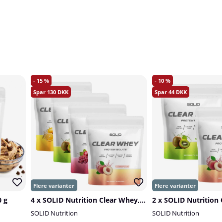
15
10
130
44
 g
4 x SOLID Nutrition Clear Whey, 300 g
SOLID Nutrition
SOLID Nutrition