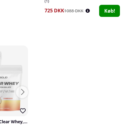
1
725 DKK
Køb!
1088 DKK
10
28
46
127
Star Nutrition Whey-80, 4 kg
Star Nutrition
2 x SOLID Nutrition Clear Whey, 300 g
2 x SOLID Nutrition PWO, 230 g
4
SOLID Nutrition
SOLID Nutrition
1133 DKK
Køb!