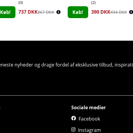
0
2
737 DKK
390 DKK
Køb!
Køb!
867 DKK
434 DKK
seneste nyheder og drage fordel af eksklusive tilbud, inspir
n
Sociale medier
Facebook
Instagram