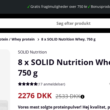
Gratis fragtmuligheder over 750 kr
Bonusprodu
otein / Whey protein
8 x SOLID Nutrition Whey, 750 g
SOLID Nutrition
8 x SOLID Nutrition Wh
750 g
(
17 anmeldelser
)
Gennemsnitlig vurdering 5 ud af 5 Antal vurderinger 17
2276
DKK
2533
DKK
Vores mest solgte proteinpulver! Høj kvalitet, p