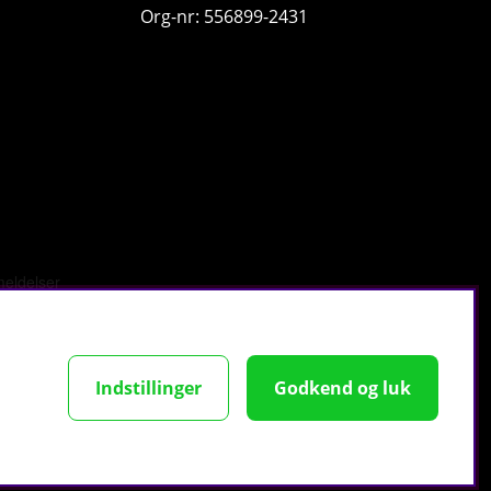
Org-nr: 556899-2431
Cellucor C4 Whey Protein, 46 serv.
Cellucor
0
815 DKK
Køb!
Indstillinger
Godkend og luk