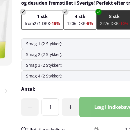
og desuden fremstillet i Sverige! Perfekt efter 
1 stk
4 stk
8 stk
from271 DKK
-15%
1206 DKK
-5%
2276 DKK
-10%
Antal:
Læg i indkøbs
1-