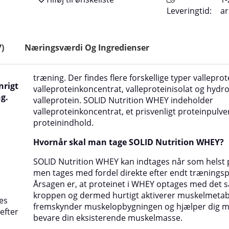
Leveringtid:
a
7
)
Næringsværdi Og Ingredienser
træning. Der findes flere forskellige typer valleprot
nrigt
valleproteinkoncentrat, valleproteinisolat og hydro
ng.
valleprotein. SOLID Nutrition WHEY indeholder
valleproteinkoncentrat, et prisvenligt proteinpulv
proteinindhold.
Hvornår skal man tage SOLID Nutrition WHEY?
SOLID Nutrition WHEY kan indtages når som helst 
men tages med fordel direkte efter endt træningsp
Årsagen er, at proteinet i WHEY optages med det 
kroppen og dermed hurtigt aktiverer muskelmeta
es
fremskynder muskelopbygningen og hjælper dig m
efter
bevare din eksisterende muskelmasse.