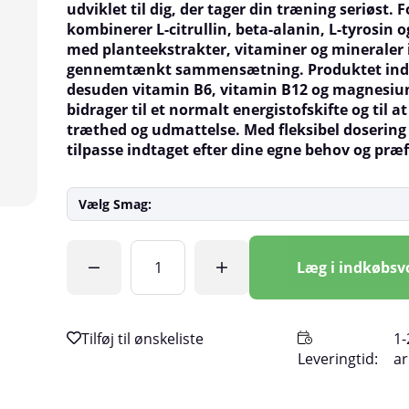
udviklet til dig, der tager din træning seriøst.
kombinerer L-citrullin, beta-alanin, L-tyrosin o
med planteekstrakter, vitaminer og mineraler 
gennemtænkt sammensætning. Produktet ind
desuden vitamin B6, vitamin B12 og magnesi
bidrager til et normalt energistofskifte og til 
træthed og udmattelse. Med fleksibel dosering
tilpasse indtaget efter dine egne behov og præ
Vælg Smag:
Antal
Læg i indkøbs
1-
Leveringtid:
a