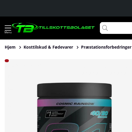
Hjem
Kosttilskud & Fødevarer
Præstationsforbedringer
Produktbilleder Cellucor C4 Ultimate PWO, 496-520 g