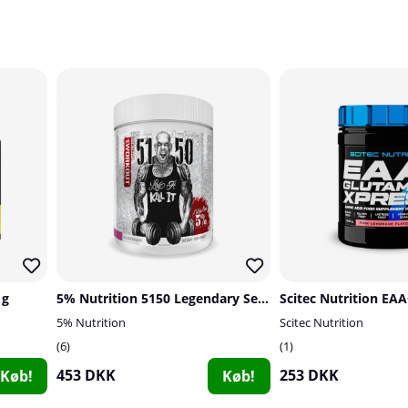
 g
5% Nutrition 5150 Legendary Series, 30 serv.
5% Nutrition
Scitec Nutrition
6
1
453 DKK
253 DKK
Køb!
Køb!