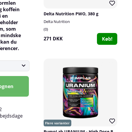
 Formlen
g koffein
Delta Nutrition PWO, 380 g
i en
Delta Nutrition
eholder
um, som
0
at mindske
271 DKK
Køb!
 kan du
ferencer.
vognen
2
rbejdsdage
PumpLab URANIUM - High Dose PWO, 550 g