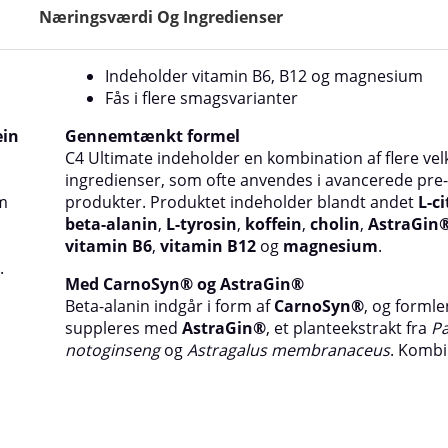
Næringsværdi Og Ingredienser
Indeholder vitamin B6, B12 og magnesium
Fås i flere smagsvarianter
ein
Gennemtænkt formel
C4 Ultimate indeholder en kombination af flere ve
ingredienser, som ofte anvendes i avancerede pre
m
produkter. Produktet indeholder blandt andet
L-ci
beta-alanin
,
L-tyrosin
,
koffein
,
cholin
,
AstraGin
vitamin B6
,
vitamin B12
og
magnesium
.
.
Med CarnoSyn® og AstraGin®
Beta-alanin indgår i form af
CarnoSyn®
, og formle
suppleres med
AstraGin®
, et planteekstrakt fra
P
notoginseng
og
Astragalus membranaceus
. Komb