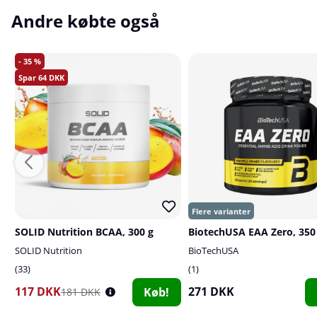
Andre købte også
35
64
SOLID Nutrition BCAA, 300 g
BiotechUSA EAA Zero, 350
SOLID Nutrition
BioTechUSA
33
1
117 DKK
271 DKK
Køb!
181 DKK