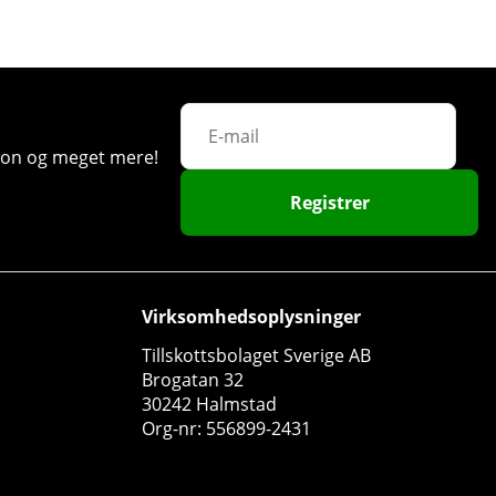
ation og meget mere!
Registrer
Virksomhedsoplysninger
Swedish Supplements Fucked Up Joker Edition, 300 g
Tillskottsbolaget Sverige AB
Swedish Supplements
Brogatan 32
1
30242 Halmstad
344 DKK
Org-nr: 556899-2431
Køb!