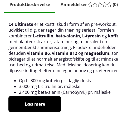
Produktbeskrivelse
Anmeldelser
(
0
)
C4 Ultimate
er et kosttilskud i form af en pre-workout,
udviklet til dig, der tager din træning seriøst. Formlen
kombinerer
L-citrullin
,
beta-alanin
,
L-tyrosin
og
koff
med planteekstrakter, vitaminer og mineraler i en
gennemtænkt sammensætning. Produktet indeholder
desuden
vitamin B6
,
vitamin B12
og
magnesium
, so
bidrager til et normalt energistofskifte og til at mindske
træthed og udmattelse. Med fleksibel dosering kan du
tilpasse indtaget efter dine egne behov og præferencer
Op til 300 mg koffein pr. daglig dosis
3.000 mg L-citrullin pr. måleske
2.400 mg beta-alanin (CarnoSyn®) pr. måleske
Læs mere