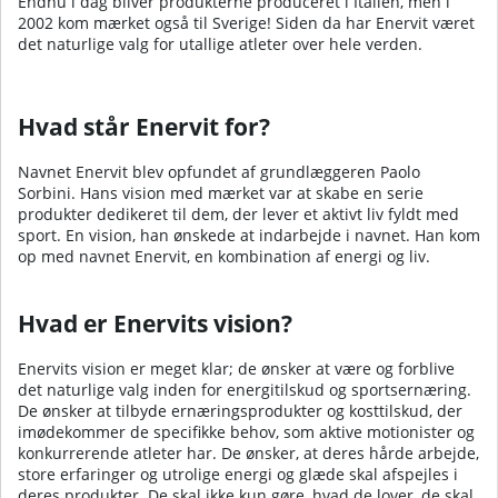
Endnu i dag bliver produkterne produceret i Italien, men i
2002 kom mærket også til Sverige! Siden da har Enervit været
det naturlige valg for utallige atleter over hele verden.
Hvad står Enervit for?
Navnet Enervit blev opfundet af grundlæggeren Paolo
Sorbini. Hans vision med mærket var at skabe en serie
produkter dedikeret til dem, der lever et aktivt liv fyldt med
sport. En vision, han ønskede at indarbejde i navnet. Han kom
op med navnet Enervit, en kombination af energi og liv.
Hvad er Enervits vision?
Enervits vision er meget klar; de ønsker at være og forblive
det naturlige valg inden for energitilskud og sportsernæring.
De ønsker at tilbyde ernæringsprodukter og kosttilskud, der
imødekommer de specifikke behov, som aktive motionister og
konkurrerende atleter har. De ønsker, at deres hårde arbejde,
store erfaringer og utrolige energi og glæde skal afspejles i
deres produkter. De skal ikke kun gøre, hvad de lover, de skal