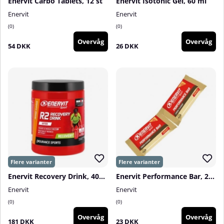
Enervit Carbo Tablets, 12 st
Enervit Isotonic Gel, 60 ml
Enervit
Enervit
0
0
Overvåg
Overvåg
54 DKK
26 DKK
Enervit Recovery Drink, 400 g
Enervit Performance Bar, 2 x 30 g
Enervit
Enervit
0
0
Overvåg
Overvåg
181 DKK
23 DKK