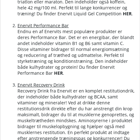
triatlon eller maraton. Den indeholder også koffein,
hele 42 mg/100 ml. Perfekt til lange konkurrencer og
træning!
Du finder Enervit Liquid Gel Competition
HER
.
Enervit Performance Bar
Endnu en af Enervits mest populære produkter er
deres Performance Bar. Det er en energibar, der blandt
andet indeholder vitamin B1 og B6 samt vitamin C.
Disse vitaminer bidrager til normal energiomsætning
og reducering af træthed og udmattelse. Perfekt til
styrketræning og konditionstræning. Den indeholder
både kulhydrater og protein! Du finder
Enervit
Performance Bar
HER
.
Enervit Recovery Drink
Recovery Drink fra Enervit er en komplet restitutiondrik,
der indeholder både kulhydrater og BCAA, samt
vitaminer og mineraler! Ved at drikke denne
restitutionsdrik direkte efter du har anstrengt din krop
maksimalt, bidrager du til at musklerne genoprettes, og
muskeltrætheden mindskes. Aminosyrerne i produktet
bidrager til muskelopbygning og hjælper også med
musklernes restitution. En perfekt produkt at indtage
efter anstrengende træningspas og konkurrencer!
Du