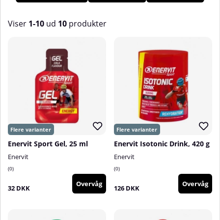
sortiment af produkter, som du kan bruge før, under og efter
fysisk aktivitet. Hos os på Tillskottsbolaget finder du et bredt
udvalg af produkter fra Enervit!
Viser
1-10
ud
10
produkter
Produkter
Enervit Sport Gel, 25 ml
Enervit Isotonic Drink, 420 g
Enervit
Enervit
0
0
Overvåg
Overvåg
32 DKK
126 DKK