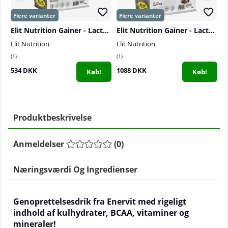
Elit Nutrition Gainer - Lactose Free, 2 kg
Elit Nutrition Gainer - Lactose Free, 5 kg
Elit Nutrition
Elit Nutrition
El
1
1
0
534 DKK
1088 DKK
6
Køb!
Køb!
Produktbeskrivelse
Anmeldelser
(
0
)
Næringsværdi Og Ingredienser
Genoprettelsesdrik fra Enervit med rigeligt
indhold af kulhydrater, BCAA, vitaminer og
mineraler!