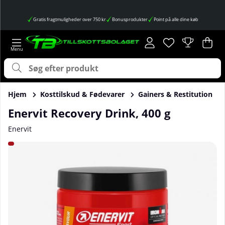
Gratis fragtmuligheder over 750 kr
Bonusprodukter
Point på alle dine køb
Ønskeliste
Antal på ønskes
.
Ind
Anta
.
Hjem
Kosttilskud & Fødevarer
Gainers & Restitution
Enervit Recovery Drink, 400 g
Enervit
Produktbilleder Enervit Recovery Drink, 400 g