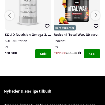
______________________
Portion:
50 g (8 portioner)
SOLID Nutrition Omega-3, 90 caps
Redcon1 Total War, 30 serv.
SOLID Nutrition
Redcon1
S
2
31
0
108 DKK
317 DKK
1
407 DKK
Køb!
Køb!
Nyheder & særlige tilbud!