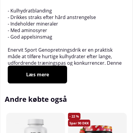
- Kulhydratblanding
- Drikkes straks efter hård anstrengelse
- Indeholder mineraler
- Med aminosyrer
- God appelsinsmag
Enervit Sport Genopretningsdrik er en praktisk
måde at tilføre hurtige kulhydrater efter lange,
udfordrende træningspas og konkurrencer. Denne
sportsdrik i pulverform er let at blande med vand,
Læs mere
så du hurtigt kan få energi, når du er færdig. Enervit
Sport Genopretningsdrik indeholder en blanding af
kulhydratkilder sammen med aminosyrerne leucin,
valin og isoleucin samt vigtige vitaminer og
Andre købte også
mineraler. Når du tilfører kulhydrater i form af
glykogen lige efter hård fysisk udfordring, bidrager
det til at genoprette musklernes normale funktion,
22
så du reducerer muskeltræthed og udmattelse på
90
grund af tømte glykogenlagre.