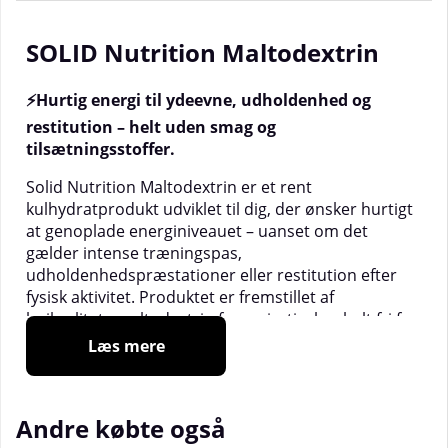
SOLID Nutrition Maltodextrin
⚡Hurtig energi til ydeevne, udholdenhed og
restitution – helt uden smag og
tilsætningsstoffer.
Solid Nutrition Maltodextrin er et rent
kulhydratprodukt udviklet til dig, der ønsker hurtigt
at genoplade energiniveauet – uanset om det
gælder intense træningspas,
udholdenhedspræstationer eller restitution efter
fysisk aktivitet. Produktet er fremstillet af
højkvalitets maltodextrin fra majsstivelse, helt fri for
smagsstoffer, farvestoffer og andre
Læs mere
tilsætningsstoffer.
💯 100 % rent maltodextrin
Andre købte også
⚡ Hurtig optagelse i kroppen