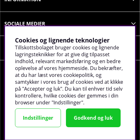
træning. Dette bidrager til hurtigere restitution
og genopbygning af glykogendepoterne. For
optimal effekt kan maltodextrin med fordel
SOCIALE MEDIER
blandes med protein, f.eks. SOLID Nutrition
Whey, Isolate eller Vegan.
Cookies og lignende teknologier
Tillskottsbolaget bruger cookies og lignende
VIRKSOMHEDSOPLYSNINGER
Hvorfor vælge SOLID Nutrition
lagringsteknikker for at give dig tilpasset
Maltodextrin?
indhold, relevant markedsføring og en bedre
oplevelse af vores hjemmeside. Du bekræfter,
Solid Nutrition Maltodextrin er udviklet til dig, der
at du har læst vores cookiepolitik, og
ønsker et
rent, effektivt og fleksibelt
samtykker i vores brug af cookies ved at klikke
energitilskud
. Det er helt fri for fedt, fibre og
på "Accepter og luk". Du kan til enhver tid selv
©
2026 tillskottsbolaget.dk. Vi bruger cookies -
Læs
protein, hvilket gør det let for kroppen at optage
kontrollere, hvilke cookies der gemmes i din
mere
.
uden at belaste maven. Da det er smagsneutralt,
browser under "Indstillinger".
kan det blandes i enhver drik – f.eks. vand, juice, EAA
eller proteinshake – uden at ændre smagen.
Indstillinger
Godkend og luk
Produktet passer både til udholdenhedsatleter og
styrketrænende personer, der ønsker at maksimere