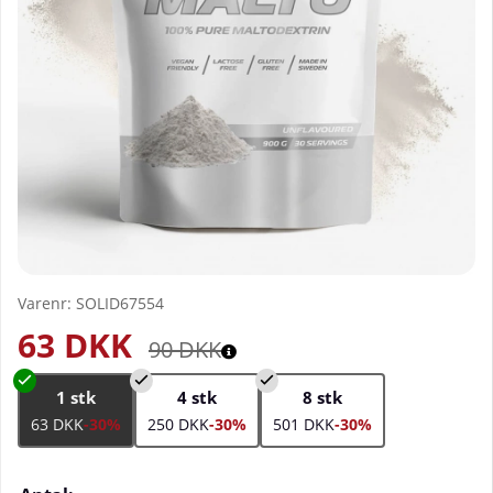
Varenr:
SOLID67554
63
DKK
90
DKK
1 stk
4 stk
8 stk
63 DKK
-30%
250 DKK
-30%
501 DKK
-30%