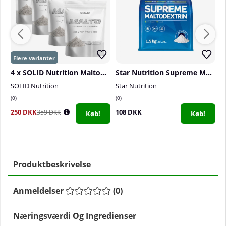
4 x SOLID Nutrition Maltodextrin, 900 g
Star Nutrition Supreme Maltodextrin, 1,5 kg
SOLID Nutrition
Star Nutrition
S
0
0
0
250 DKK
108 DKK
1
359 DKK
Køb!
Køb!
Produktbeskrivelse
Anmeldelser
(
0
)
Næringsværdi Og Ingredienser