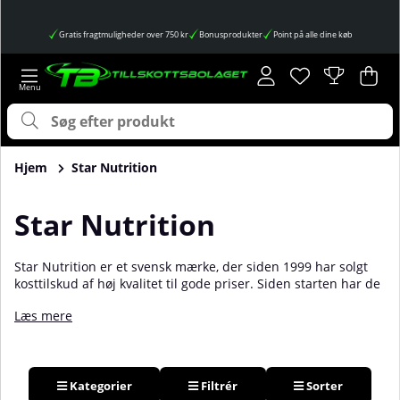
Gratis fragtmuligheder over 750 kr
Bonusprodukter
Point på alle dine køb
Ønskeliste
Antal på ønskes
.
Ind
Anta
.
Hjem
Star Nutrition
Star Nutrition
Star Nutrition er et svensk mærke, der siden 1999 har solgt
kosttilskud af høj kvalitet til gode priser. Siden starten har de
formået at etablere sig som det mest solgte mærke inden for
Læs mere
kosttilskud i Nordeuropa. Ikke kun det, men deres Whey 80 og
Whey 100 er de mest solgte proteinpulvere i Sverige. Hos os
finder du et bredt udvalg af smagsvarianter og produkter!
Kategorier
Filtrér
Sorter