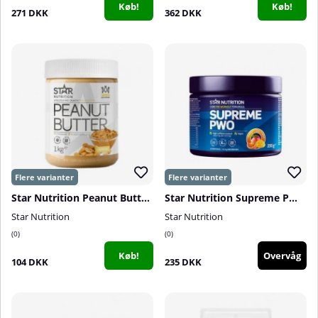
Køb!
Køb!
271 DKK
362 DKK
Star Nutrition Peanut Butter, 1 kg
Star Nutrition Supreme PWO, 250 g
Star Nutrition
Star Nutrition
0
0
Køb!
Overvåg
104 DKK
235 DKK