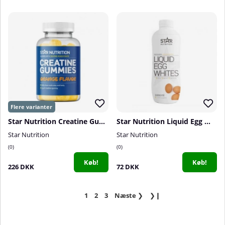
Star Nutrition Creatine Gummies, 75 stk
Star Nutrition Liquid Egg Whites, 1000 ml
Star Nutrition
Star Nutrition
0
0
Køb!
Køb!
226 DKK
72 DKK
1
2
3
Næste
❯
❯❙