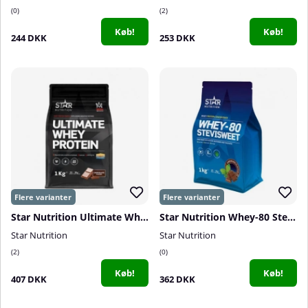
0
2
Køb!
Køb!
244 DKK
253 DKK
Star Nutrition Ultimate Whey Protein, 1 kg
Star Nutrition Whey-80 SteviSweet, 1 kg
Star Nutrition
Star Nutrition
2
0
Køb!
Køb!
407 DKK
362 DKK