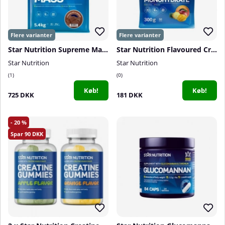
Star Nutrition Supreme Mass, 5400 g
Star Nutrition Flavoured Creatine Monohydrate, 300 g
Star Nutrition
Star Nutrition
1
0
Køb!
Køb!
725 DKK
181 DKK
20
90