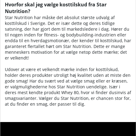
Hvorfor skal jeg vælge kosttilskud fra Star
Nutrition?
Star Nutrition har måske det absolut største udvalg af
kosttilskud i Sverige. Det er især dette og deres tidlige
satsning, der har gjort dem til markedsledere i dag. Hører du
til nogen inden for fitness- og bodybuilding-industrien eller
endda til en hverdagsmotionær, der kender til kosttilskud, har
garanteret flertallet hørt om Star Nutrition. Dette er mange
menneskers motivation for at vælge netop dette mærke; det
er velkendt!
Udover at være et velkendt mærke inden for kosttilskud,
holder deres produkter utroligt høj kvalitet uden at miste den
gode smag! Har du svært ved at vælge smag eller er kræsen,
er valgmulighederne hos Star Nutrition uendelige. Især i
deres mest kendte produkt Whey 80, hvor vi finder dusinvis af
smagsvarianter. Vælger du Star Nutrition, er chancen stor for,
at du finder en smag, der passer til dig.