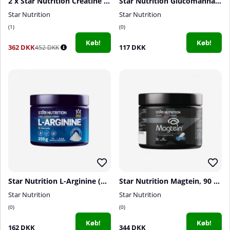
2 x Star Nutrition Creatine Gummies, 75 st
Star Nutrition Glucomannan, 84 caps
Star Nutrition
Star Nutrition
1
0
Køb!
Køb!
362 DKK
117 DKK
452 DKK
Star Nutrition L-Arginine (powder), 255 g
Star Nutrition Magtein, 90 caps
Star Nutrition
Star Nutrition
0
0
Køb!
Køb!
162 DKK
344 DKK