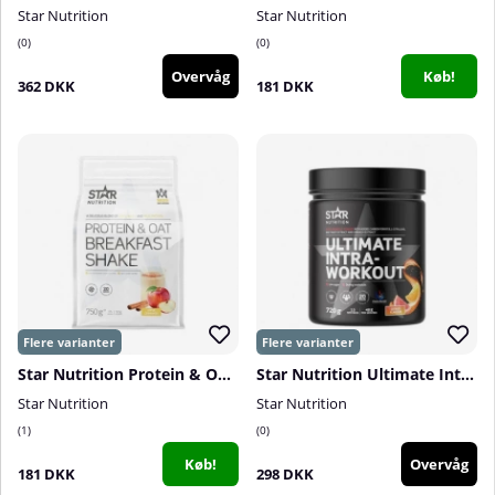
Star Nutrition
Star Nutrition
0
0
Overvåg
Køb!
362 DKK
181 DKK
Star Nutrition Protein & Oat Breakfast Shake, 750 g
Star Nutrition Ultimate Intra Workout, 720 g
Star Nutrition
Star Nutrition
1
0
Køb!
Overvåg
181 DKK
298 DKK