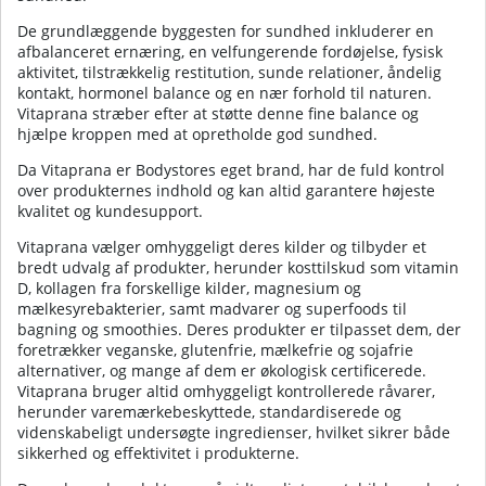
De grundlæggende byggesten for sundhed inkluderer en
afbalanceret ernæring, en velfungerende fordøjelse, fysisk
aktivitet, tilstrækkelig restitution, sunde relationer, åndelig
kontakt, hormonel balance og en nær forhold til naturen.
Vitaprana stræber efter at støtte denne fine balance og
hjælpe kroppen med at opretholde god sundhed.
Da Vitaprana er Bodystores eget brand, har de fuld kontrol
over produkternes indhold og kan altid garantere højeste
kvalitet og kundesupport.
Vitaprana vælger omhyggeligt deres kilder og tilbyder et
bredt udvalg af produkter, herunder kosttilskud som vitamin
D, kollagen fra forskellige kilder, magnesium og
mælkesyrebakterier, samt madvarer og superfoods til
bagning og smoothies. Deres produkter er tilpasset dem, der
foretrækker veganske, glutenfrie, mælkefrie og sojafrie
alternativer, og mange af dem er økologisk certificerede.
Vitaprana bruger altid omhyggeligt kontrollerede råvarer,
herunder varemærkebeskyttede, standardiserede og
videnskabeligt undersøgte ingredienser, hvilket sikrer både
sikkerhed og effektivitet i produkterne.