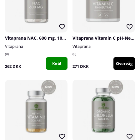
Vitaprana NAC, 600 mg, 100 caps
Vitaprana Vitamin C pH-Neutral, 250 g
Vitaprana
Vitaprana
0
0
Køb!
Overvåg
262 DKK
271 DKK