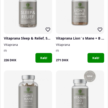
Vitaprana Sleep & Relief, 50 caps
Vitaprana Lion´s Mane + B complex, 50 caps
Vitaprana
Vitaprana
0
0
Køb!
Køb!
226 DKK
271 DKK