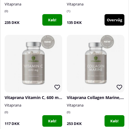
Vitaprana
Vitaprana
0
1
Køb!
Overvåg
235 DKK
135 DKK
Vitaprana Vitamin C, 600 mg + Bioflavonoids, 100 caps
Vitaprana Collagen Marine, 100 caps
Vitaprana
Vitaprana
0
0
Køb!
Køb!
117 DKK
253 DKK