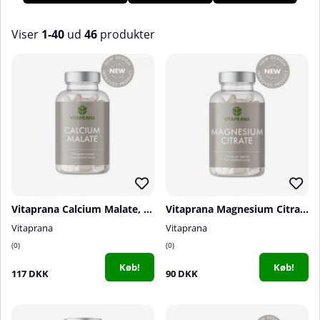
Viser
1-40
ud
46
produkter
Produkter
Vitaprana Calcium Malate, 100 caps
Vitaprana Magnesium Citrate, 125 mg, 100 caps
Vitaprana
Vitaprana
0
0
Køb!
Køb!
117 DKK
90 DKK