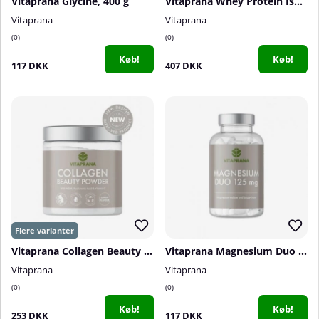
Vitaprana Glycine, 400 g
Vitaprana Whey Protein Isolate, Grass Fed, 750 g
Vitaprana
Vitaprana
0
0
Køb!
Køb!
117 DKK
407 DKK
Vitaprana Collagen Beauty Powder, 200 g
Vitaprana Magnesium Duo 125 mg, 100 caps
Vitaprana
Vitaprana
0
0
Køb!
Køb!
253 DKK
117 DKK