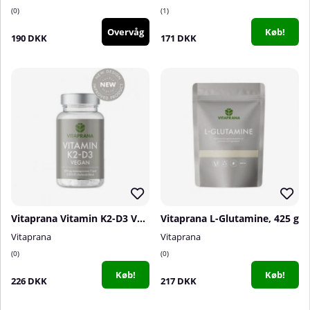
0
1
Overvåg
Køb!
190 DKK
171 DKK
Vitaprana Vitamin K2-D3 Vegan, 110 caps
Vitaprana L-Glutamine, 425 g
Vitaprana
Vitaprana
0
0
Køb!
Køb!
226 DKK
217 DKK