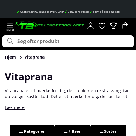
Gratis fragtmuligheder over 750 kr
Bonusprodukter
Point på alle dine køb
Ønskeliste
Antal på ønskes
.
Ind
Anta
.
Hjem
Vitaprana
Vitaprana
Vitaprana er et mærke for dig, der tænker en ekstra gang, før
du vælger kosttilskud. Det er et mærke for dig, der ønsker et
trygt, enkelt og pålideligt alternativ, der er godt både for dig
Læs mere
og miljøet. Vitaprana producerer kosttilskud og fødevarer
lavet af de reneste mulige råvarer og med naturens egne
næringsstoffer og smage.
Kategorier
Filtrér
Sorter