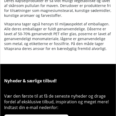
Deres kapselprodukter er så vidt muligt vegetabilske og lavet
af skånsom pullulan for maven. Derudover er produkterne fri
for tilsætninger som magnesiumstearat, kunstige sødemidler,
kunstige aromaer og farvestoffer.
Vitaprana tager også hensyn til miljøaspektet af emballagen.
Alle deres emballager er fuldt genanvendelige. Dåserne er
lavet af 50-70% genanvendt PET eller glas, poserne er lavet af
genanvendeligt monomateriale, lågene er genanvendelige
som metal, og etiketterne er fossilfrie. På den måde tager
Vitaprana deres ansvar for en bæredygtig fremtid alvorligt.
Nyheder & særlige tilbud!
Vær den første til at få de seneste nyheder og drage
fordel af eksklusive tilbud, inspiration og meget mere!
Indtast din e-mail nedenfor: