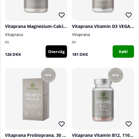
Vitaprana Magnesium-Calcium + D3, 100 caps
Vitaprana Vitamin D3 VEGAN 5000 IE, 110 caps
Vitaprana
Vitaprana
0
0
Overvåg
Køb!
126 DKK
181 DKK
Vitaprana Probioprana, 30 caps
Vitaprana Vitamin B12, 110 caps