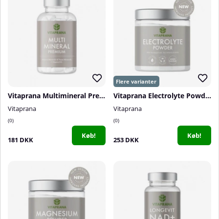
Vitaprana Multimineral Premium, 100 caps
Vitaprana Electrolyte Powder, 375 g
Vitaprana
Vitaprana
0
0
Køb!
Køb!
181 DKK
253 DKK