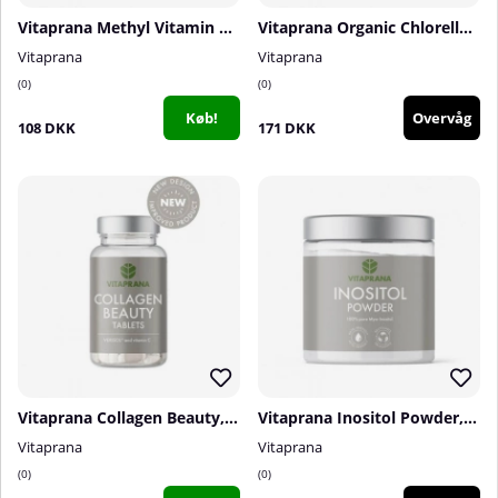
Vitaprana Methyl Vitamin B Complex, 50 caps
Vitaprana Organic Chlorella, 250 tabs
Vitaprana
Vitaprana
0
0
Køb!
Overvåg
108 DKK
171 DKK
Vitaprana Collagen Beauty, 90 tabs
Vitaprana Inositol Powder, 250 g
Vitaprana
Vitaprana
0
0