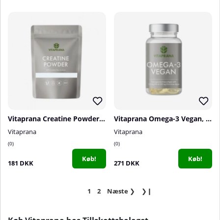
Vitaprana Creatine Powder, 300 g
Vitaprana Omega-3 Vegan, 60 caps
Vitaprana
Vitaprana
0
0
Køb!
Køb!
181 DKK
271 DKK
1
2
Næste
❯
❯❙