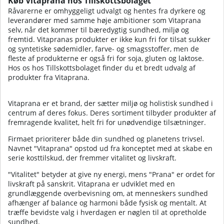
Køb Vitaprana hos Tillskottsbolaget
Råvarerne er omhyggeligt udvalgt og hentes fra dyrkere og
leverandører med samme høje ambitioner som Vitaprana
selv, når det kommer til bæredygtig sundhed, miljø og
fremtid. Vitapranas produkter er ikke kun fri for tilsat sukker
og syntetiske sødemidler, farve- og smagsstoffer, men de
fleste af produkterne er også fri for soja, gluten og laktose.
Hos os hos Tillskottsbolaget finder du et bredt udvalg af
produkter fra Vitaprana.
Vitaprana er et brand, der sætter miljø og holistisk sundhed i
centrum af deres fokus. Deres sortiment tilbyder produkter af
fremragende kvalitet, helt fri for unødvendige tilsætninger.
Firmaet prioriterer både din sundhed og planetens trivsel.
Navnet "Vitaprana" opstod ud fra konceptet med at skabe en
serie kosttilskud, der fremmer vitalitet og livskraft.
"Vitalitet" betyder at give ny energi, mens "Prana" er ordet for
livskraft på sanskrit. Vitaprana er udviklet med en
grundlæggende overbevisning om, at menneskers sundhed
afhænger af balance og harmoni både fysisk og mentalt. At
træffe bevidste valg i hverdagen er nøglen til at opretholde
sundhed.