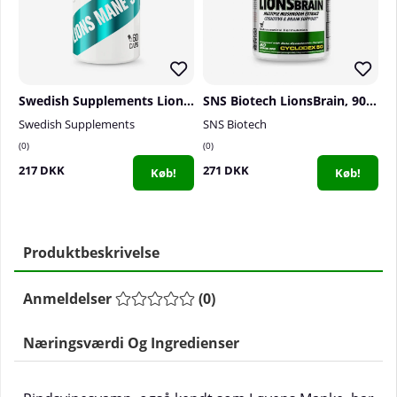
Swedish Supplements Lions Mane 500, 60 caps
SNS Biotech LionsBrain, 90 caps
Swedish Supplements
SNS Biotech
0
0
217 DKK
271 DKK
Køb!
Køb!
Produktbeskrivelse
Anmeldelser
(
0
)
Næringsværdi Og Ingredienser