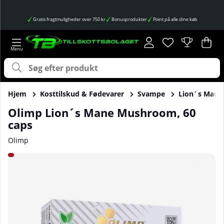
Gratis fragtmuligheder over 750 kr
Bonusprodukter
Point på alle dine køb
Ønskeliste
Antal på ønskes
.
Ind
Anta
.
Hjem
Kosttilskud & Fødevarer
Svampe
Lion´s Mane
Olimp Lion´s Mane Mushroom, 60
caps
Olimp
Produktbilleder Olimp Lion´s Mane Mushroom, 60 caps