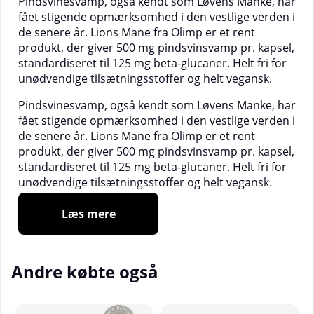
Pindsvinesvamp, også kendt som Løvens Manke, har
fået stigende opmærksomhed i den vestlige verden i
de senere år. Lions Mane fra Olimp er et rent
produkt, der giver 500 mg pindsvinsvamp pr. kapsel,
standardiseret til 125 mg beta-glucaner. Helt fri for
unødvendige tilsætningsstoffer og helt vegansk.
Pindsvinesvamp, også kendt som Løvens Manke, har
fået stigende opmærksomhed i den vestlige verden i
de senere år. Lions Mane fra Olimp er et rent
produkt, der giver 500 mg pindsvinsvamp pr. kapsel,
standardiseret til 125 mg beta-glucaner. Helt fri for
unødvendige tilsætningsstoffer og helt vegansk.
500 mg pindsvinesvamp
Læs mere
125 mg beta glucaner
Vegansk
Ingen unødvendige tilsætningsstoffer
Andre købte også
Pindsvinesvamp, også kendt som Løvens Manke,
bærer det latinske navn Hericium erinaceus. Denne
svamp har været brugt af mennesker i meget lang