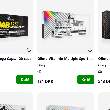
ga Caps, 120 caps
Olimp Vita-min Multiple Sport, 60 caps
Olimp
Olimp
1
2
Køb!
Køb!
181 DKK
543 D