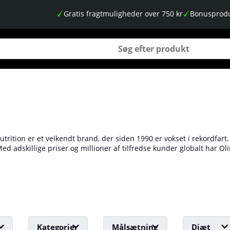
Gratis fragtmuligheder over 750 kr
Bonusprodu
trition er et velkendt brand, der siden 1990 er vokset i rekordfart.
ed adskillige priser og millioner af tilfredse kunder globalt har O
 ernæring. Med et bredt udvalg, der spænder fra vitaminer og minera
an du finde Olimp hos os på Tillskottsbolaget!
Kategorier
Målsætning
Diæt