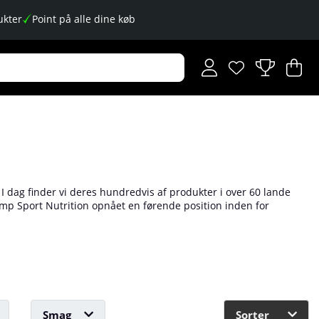
kter
Point på alle dine køb
Ønskeliste
Antal på ønskese
.
I
An
.
 I dag finder vi deres hundredvis af produkter i over 60 lande
limp Sport Nutrition opnået en førende position inden for
ler til proteinpulver og aminosyrer, er der noget for alle!
Smag
Sorter