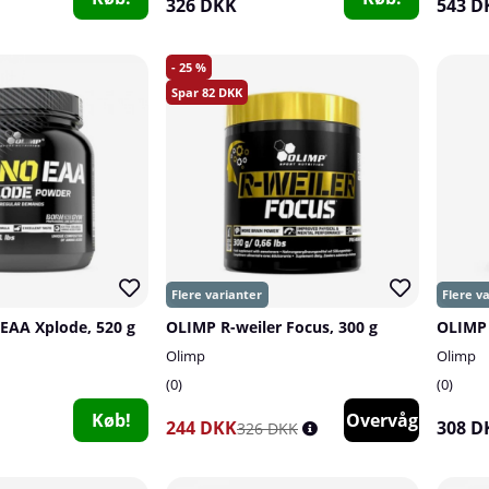
326 DKK
543 D
25
82
EAA Xplode, 520 g
OLIMP R-weiler Focus, 300 g
Olimp
Olimp
0
0
Køb!
Overvåg
244 DKK
308 D
326 DKK