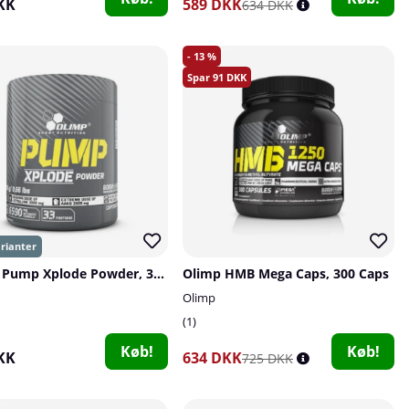
KK
589 DKK
634 DKK
13
91
OLIMP Pump Xplode Powder, 300 g
Olimp HMB Mega Caps, 300 Caps
Olimp
1
Køb!
Køb!
KK
634 DKK
725 DKK