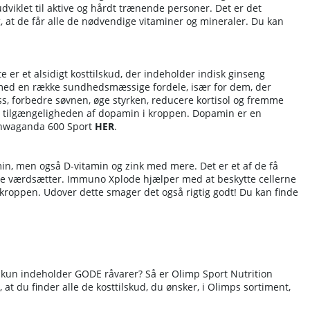
dviklet til aktive og hårdt trænende personer. Det er det
sig, at de får alle de nødvendige vitaminer og mineraler.
Du kan
er et alsidigt kosttilskud, der indeholder indisk ginseng
 med en række sundhedsmæssige fordele, især for dem, der
ess, forbedre søvnen, øge styrken, reducere kortisol og fremme
er tilgængeligheden af dopamin i kroppen. Dopamin er en
shwaganda 600 Sport
HER
.
in, men også D-vitamin og zink med mere. Det er et af de få
nge værdsætter. Immuno Xplode hjælper med at beskytte cellerne
kroppen. Udover dette smager det også rigtig godt!
Du kan finde
og kun indeholder GODE råvarer? Så er Olimp Sport Nutrition
, at du finder alle de kosttilskud, du ønsker, i Olimps sortiment,