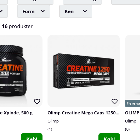
Form
Køn
d
16
produkter
e Xplode, 500 g
Olimp Creatine Mega Caps 1250, 120 caps
OLIMP 
Olimp
Olimp
1
0
Køb!
Køb!