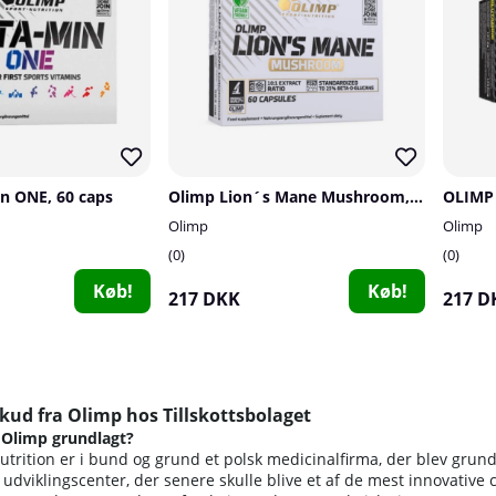
n ONE, 60 caps
Olimp Lion´s Mane Mushroom, 60 caps
Olimp
Olimp
0
0
Køb!
Køb!
217 DKK
217 D
skud fra Olimp hos Tillskottsbolaget
 Olimp grundlagt?
trition er i bund og grund et polsk medicinalfirma, der blev grund
 udviklingscenter, der senere skulle blive et af de mest innovative 