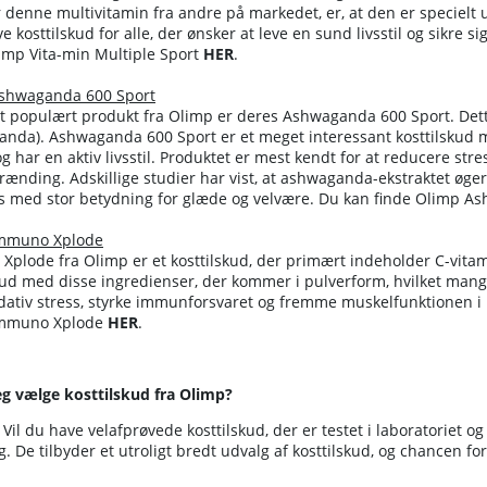
r denne multivitamin fra andre på markedet, er, at den er specielt u
ve kosttilskud for alle, der ønsker at leve en sund livsstil og sikre 
imp Vita-min Multiple Sport
HER
.
shwaganda 600 Sport
 populært produkt fra Olimp er deres Ashwaganda 600 Sport. Dette 
anda). Ashwaganda 600 Sport er et meget interessant kosttilskud
g har en aktiv livsstil. Produktet er mest kendt for at reducere str
rænding. Adskillige studier har vist, at ashwaganda-ekstraktet øg
s med stor betydning for glæde og velvære.
Du kan finde Olimp A
mmuno Xplode
plode fra Olimp er et kosttilskud, der primært indeholder C-vitam
skud med disse ingredienser, der kommer i pulverform, hvilket ma
ativ stress, styrke immunforsvaret og fremme muskelfunktionen i 
Immuno Xplode
HER
.
eg vælge kosttilskud fra Olimp?
Vil du have velafprøvede kosttilskud, der er testet i laboratoriet 
g. De tilbyder et utroligt bredt udvalg af kosttilskud, og chancen for