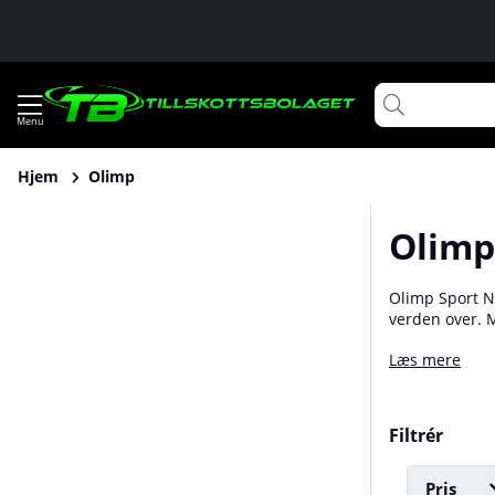
Hjem
Olimp
Olimp
Olimp Sport Nu
verden over. M
kosttilskud og
Læs mere
Selvfølgelig k
Filtrér
Pris