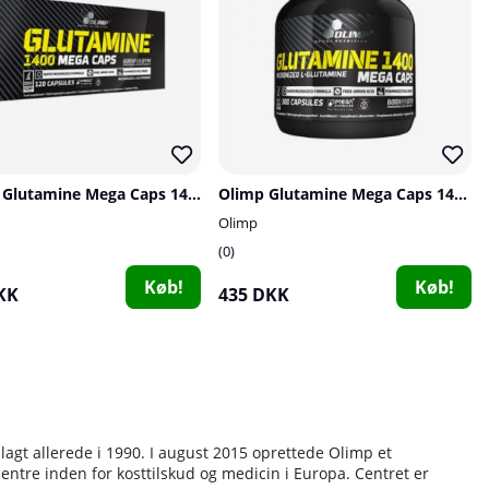
OLIMP Glutamine Mega Caps 1400, 120 caps
Olimp Glutamine Mega Caps 1400, 300 caps
Olimp
0
Køb!
Køb!
KK
435 DKK
lagt allerede i 1990. I august 2015 oprettede Olimp et
centre inden for kosttilskud og medicin i Europa. Centret er