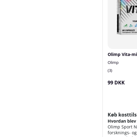
Olimp Vita-mi
Olimp
3
99 DKK
Køb kosttil
Hvordan blev
Olimp Sport Nu
forsknings- og