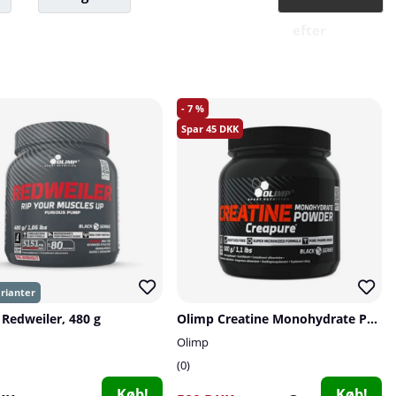
efter
7
45
Redweiler, 480 g
Olimp Creatine Monohydrate Powder Creapure, 500 g
Olimp
0
Køb!
Køb!