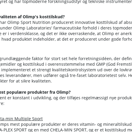
yret og har topmoderne forskningsudstyr og tekniske instrumenter
aliteten af Olimp's kosttilskud?
har Olimp Sport Nutrition produceret innovative kosttilskud af absol
 under Olimp Laboratories' farmaceutiske forhold i deres topmoder
 er i verdensklasse, og det er ikke overraskende, at Olimp er anerk
, hvad produktet indeholder, at det er produceret under gode for
 grundlæggende faktor for stort set hele forretningsidéen, der defin
midler og kosttilskud i overensstemmelse med GMP (God Fremstillin
e implementeret et strengt kvalitetskontrolsystem ud over de lovkra
es leverandører, men udfører også tre-faset laboratorietest selv. He
ter for at sikre kvaliteten.
est populære produkter fra Olimp?
nt er konstant i udvikling, og der tilføjes regelmæssigt nye produk
re:
ta-min Multiple Sport
imps mest populære produkter er deres vitamin- og mineraltilskud, 
-PLEX SPORT og en med CHELA-MIN SPORT, og er et kosttilskud med 