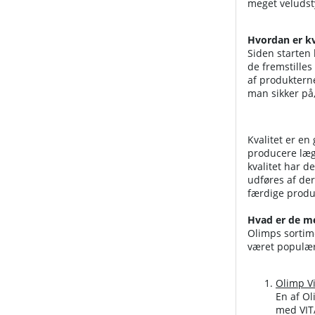
meget veludst
Hvordan er kv
Siden starten 
de fremstilles
af produkterne
man sikker på
Kvalitet er en
producere læge
kvalitet har d
udføres af der
færdige produk
Hvad er de m
Olimps sortime
været populæ
Olimp Vi
En af Ol
med VITA