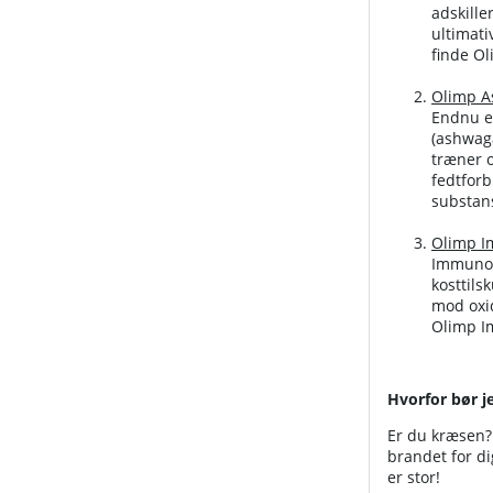
adskille
ultimati
finde Ol
Olimp A
Endnu et
(ashwag
træner o
fedtforb
substan
Olimp I
Immuno X
kosttil
mod oxid
Olimp 
Hvorfor bør j
Er du kræsen? 
brandet for di
er stor!