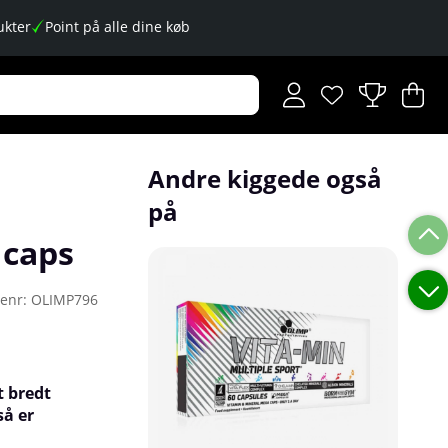
kter
Point på alle dine køb
Ønskeliste
Antal på ønskese
.
I
An
.
Andre kiggede også
på
 caps
renr:
OLIMP796
t bredt
så er