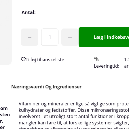
Antal:
Læg i indkøbs
1-
Leveringtid:
a
Næringsværdi Og Ingredienser
Vitaminer og mineraler er lige så vigtige som prote
t om
kulhydrater og fedtstoffer. Disse mikronæringsstof
osten
involveret i et utroligt stort antal funktioner i krop
r.
mangler kan føre til, at forskellige systemer svigter
 er
simpelthen er afhængige af visse mineraler eller vi