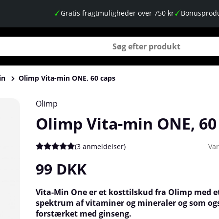
Gratis fragtmuligheder over 750 kr
Bonusprodu
in
Olimp Vita-min ONE, 60 caps
Olimp
Olimp Vita-min ONE, 60
(
3 anmeldelser
)
Va
Gennemsnitlig vurdering 5 ud af 5 Antal vurderinger 3
99
DKK
Vita-Min One er et kosttilskud fra Olimp med e
spektrum af vitaminer og mineraler og som og
forstærket med ginseng.