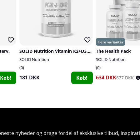
serv.
SOLID Nutrition Vitamin K2+D3, 90 caps
The Health Pack
SOLID Nutrition
SOLID Nutrition
0
0
181 DKK
634 DKK
Køb!
Køb!
677 DKK
seneste nyheder og drage fordel af eksklusive tilbud, inspir