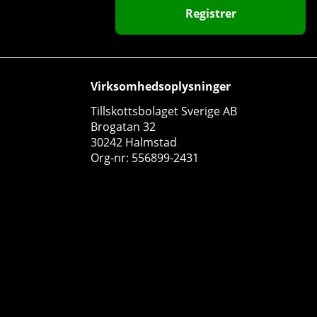
Registrer
Virksomhedsoplysninger
Tillskottsbolaget Sverige AB
Brogatan 32
30242 Halmstad
Org-nr: 556899-2431
Vitaprana Multivitamin Premium, 50 caps
Vitaprana
0
162 DKK
Køb!