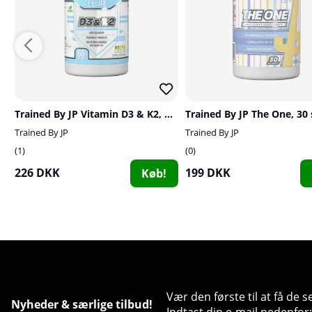
Trained By JP Vitamin D3 & K2, 60 caps
Trained By JP The One, 30 
Trained By JP
Trained By JP
1
0
226 DKK
199 DKK
Køb!
Vær den første til at få de 
Nyheder & særlige tilbud!
Indtast din e-mail nedenfor: