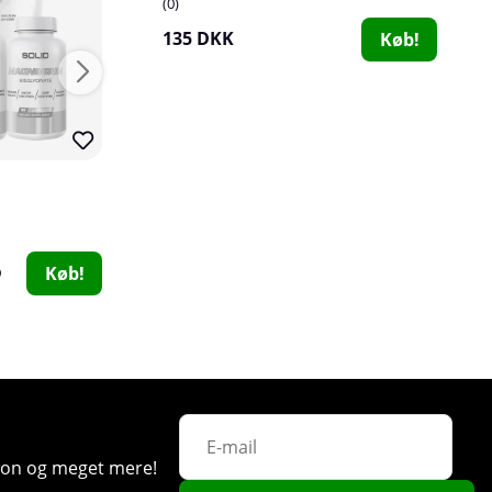
0
135 DKK
Køb!
Applied Nutrition Vitamin B12, 90 caps
Applied Nutrition
Optimum Nutrit
0
0
90 DKK
353 DKK
Køb!
Køb!
Star Nutrition Ultimate Vitamins & Minerals Athlete, 60 caps
Star Nutrition
0
ation og meget mere!
181 DKK
Køb!