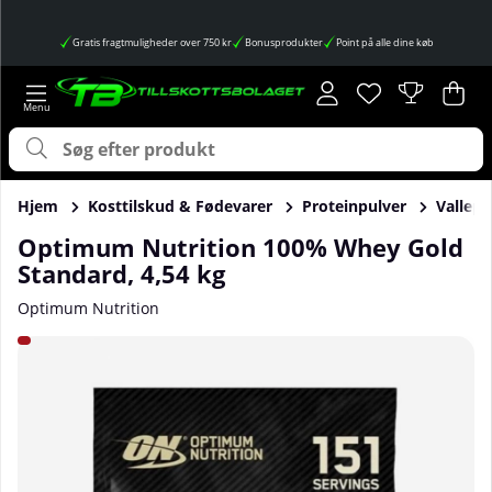
Gratis fragtmuligheder over 750 kr
Bonusprodukter
Point på alle dine køb
Ønskeliste
Antal på ønskes
.
Ind
Anta
.
Hjem
Kosttilskud & Fødevarer
Proteinpulver
Vallepr
Optimum Nutrition 100% Whey Gold
Standard, 4,54 kg
Optimum Nutrition
Produktbilleder Optimum Nutrition 100% Whey Gold Standa