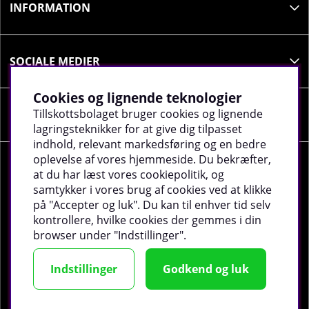
INFORMATION
fjerne næsten alt fedt og laktose, hvilket gør
proteinindholdet betydeligt højere. Den fineste del
af vallen er hydrolysat, hvor aminosyrerne er
nedbrudt til peptider for lettere optagelse af
SOCIALE MEDIER
kroppen. Denne proces er dyrere og tidskrævende,
men giver et ekstra fint protein. Alle disse
Cookies og lignende teknologier
ingredienser er inkluderet i 100% Whey Gold
Tillskottsbolaget bruger cookies og lignende
VIRKSOMHEDSOPLYSNINGER
Standard, så du får det bedste af det bedste med
lagringsteknikker for at give dig tilpasset
hele 24 gram protein pr. portion.
indhold, relevant markedsføring og en bedre
PROTEINPULVER UNDER TRÆNING
oplevelse af vores hjemmeside. Du bekræfter,
at du har læst vores cookiepolitik, og
I dag er efterspørgslen efter proteinpulver høj, især
samtykker i vores brug af cookies ved at klikke
blandt styrketrænere og motionister. Flere
på "Accepter og luk". Du kan til enhver tid selv
©
2026 tillskottsbolaget.dk. Vi bruger cookies -
Læs
forskningsresultater viser, at muskelfibre øger i
kontrollere, hvilke cookies der gemmes i din
mere
.
forbindelse med træning, hvis man indtager ekstra
browser under "Indstillinger".
meget protein.
Indstillinger
Godkend og luk