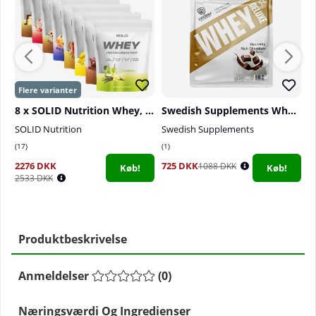
8 x SOLID Nutrition Whey, 750 g
Swedish Supplements Whey Deluxe, 1800 g
S
SOLID Nutrition
Swedish Supplements
S
17
1
4
2276 DKK
725 DKK
1
1088 DKK
Køb!
Køb!
2533 DKK
Produktbeskrivelse
Anmeldelser
(
0
)
Næringsværdi Og Ingredienser