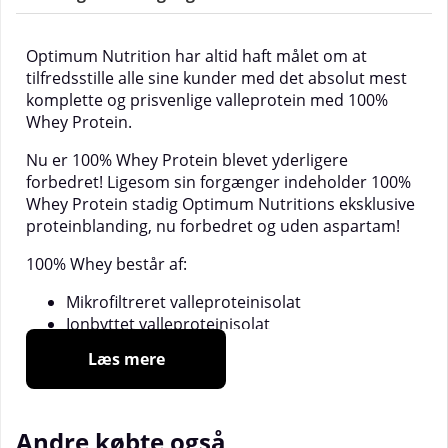
Optimum Nutrition har altid haft målet om at
tilfredsstille alle sine kunder med det absolut mest
komplette og prisvenlige valleprotein med 100%
Whey Protein.
Nu er 100% Whey Protein blevet yderligere
forbedret! Ligesom sin forgænger indeholder 100%
Whey Protein stadig Optimum Nutritions eksklusive
proteinblanding, nu forbedret og uden aspartam!
100% Whey består af:
Mikrofiltreret valleproteinisolat
Ionbyttet valleproteinisolat
Ultrafiltreret valleproteinkoncentrat
Læs mere
HYDROWHEY - Hydrolyserede vallepeptider
Dette giver dig mere af det, du ønsker (rent og
udenatureret valleprotein) samt mindre af det, du
Andre købte også