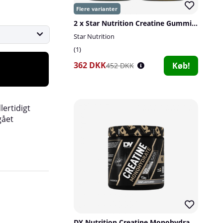
2 x Star Nutrition Creatine Gummies, 75 st
Star Nutrition
1
362 DKK
Køb!
452 DKK
lertidigt
gået
DY Nutrition Creatine Monohydrate, 150 g