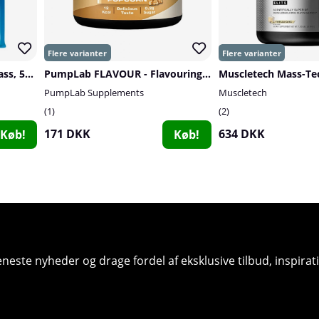
Star Nutrition Supreme Mass, 5400 g
PumpLab FLAVOUR - Flavouring Powder, 60 serv.
PumpLab Supplements
Muscletech
1
2
171 DKK
634 DKK
Køb!
Køb!
seneste nyheder og drage fordel af eksklusive tilbud, inspir