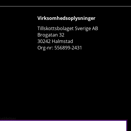
Virksomhedsoplysninger
20
45
Tillskottsbolaget Sverige AB
Brogatan 32
30242 Halmstad
Org-nr: 556899-2431
Optimum Nutrition Creatine Powder, 247,5 g
Optimum Nutrition
0
181 DKK
Køb!
226 DKK