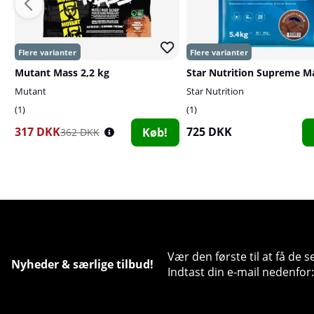
Mutant Mass 2,2 kg
Mutant
Star Nutrition
1
1
317 DKK
725 DKK
Køb!
362 DKK
Vær den første til at få de 
Nyheder & særlige tilbud!
Indtast din e-mail nedenfor: