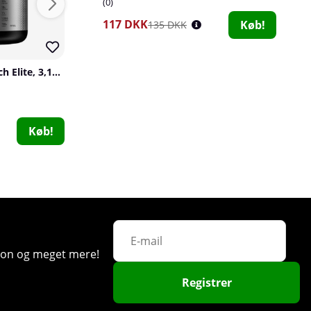
0
117 DKK
Køb!
135 DKK
Muscletech Mass-Tech Elite, 3,18 kg
Muscletech Mass-Tech EXTREME 2000, 2,72 kg
Muscletech
Swedish Supple
6
0
634 DKK
289 DKK
Køb!
Køb!
Star Nutrition Flavoured Creatine Monohydrate, 300 g
ation og meget mere!
Star Nutrition
0
Registrer
181 DKK
Køb!