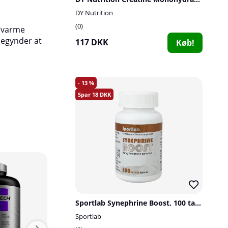
DY Nutrition
0
å varme
begynder at
117 DKK
Køb!
13
18
Sportlab Synephrine Boost, 100 tabs
Sportlab